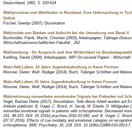
Deutschland, 1981, S. 520-524
Wahlprozesse und Wahlkultur in Russland. Eine Untersuchung in Tsc
Gebiet
Fischer, Geertje
(
2007
)
;
Dissertation
Wahlrechte von Banken und Aufsicht bei der Umsetzung von Basel II
Buchmüller, Patrik
;
Macht, Christian
(
2003
)
;
Arbeitspapier
;
Tübinger Diskuss
Wirtschaftswissenschaftlichen Fakultät ; 262
Wahlwerbung - Ihr Anspruch und ihre Wirklichkeit im Bundestagswah
Kießling, Daniel
(
2004
)
;
Arbeitspapier
;
WIP Occasional Papers : Wirtschaft u
Wahr.Haft.Leben. 10 Jahre Jugendstrafvollzug in freien Formen
Rössner, Dieter
;
Wulf, Rüdiger
(
2014
)
;
Buch
;
Tübinger Schriften und Material
Wahr.Haft.Leben.10 Jahre Jugendstrafvollzug in freien Formen
Rössner, Dieter
;
Wulf, Rüdiger
(
2014
)
;
Buch
;
Tübinger Schriften und Material
Wahrnehmung nonverbaler emotionaler Signale bei Patienten mit Sch
Vogel, Bastian Dieter
(
2017
)
;
Dissertation
;
Teile dieser Arbeit wurden auf En
Artikeln publiziert: B. Vogel, C. Brück, H. Jacob, M. Eberle, D. Wildgruber (
nonverbal emotional signals in patients with schizophrenia: Decreased no
241, 98-103. DOI: 10.1016/j.psychres.2016.03.050; und: B. Vogel, C. Brück
(07.07.2016). Effects of cue modality and emotional category on recognition
schizophrenia. BMC Psychiatry, 16, 218. DOI: 10.1186/s12888-016-0913-7