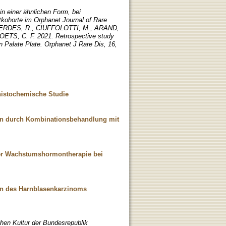
 in einer ähnlichen Form, bei
tkohorte im Orphanet Journal of Rare
, GERDES, R., CIUFFOLOTTI, M., ARAND,
TS, C. F. 2021. Retrospective study
n Palate Plate. Orphanet J Rare Dis, 16,
istochemische Studie
en durch Kombinationsbehandlung mit
er Wachstumshormontherapie bei
ren des Harnblasenkarzinoms
chen Kultur der Bundesrepublik