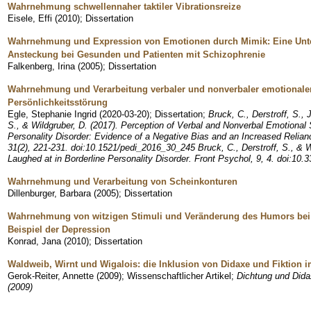
Wahrnehmung schwellennaher taktiler Vibrationsreize
Eisele, Effi
(
2010
)
;
Dissertation
Wahrnehmung und Expression von Emotionen durch Mimik: Eine Unt
Ansteckung bei Gesunden und Patienten mit Schizophrenie
Falkenberg, Irina
(
2005
)
;
Dissertation
Wahrnehmung und Verarbeitung verbaler und nonverbaler emotionaler 
Persönlichkeitsstörung
Egle, Stephanie Ingrid
(
2020-03-20
)
;
Dissertation
;
Bruck, C., Derstroff, S.,
S., & Wildgruber, D. (2017). Perception of Verbal and Nonverbal Emotional
Personality Disorder: Evidence of a Negative Bias and an Increased Relia
31(2), 221-231. doi:10.1521/pedi_2016_30_245 Bruck, C., Derstroff, S., & W
Laughed at in Borderline Personality Disorder. Front Psychol, 9, 4. doi:10
Wahrnehmung und Verarbeitung von Scheinkonturen
Dillenburger, Barbara
(
2005
)
;
Dissertation
Wahrnehmung von witzigen Stimuli und Veränderung des Humors be
Beispiel der Depression
Konrad, Jana
(
2010
)
;
Dissertation
Waldweib, Wirnt und Wigalois: die Inklusion von Didaxe und Fiktion i
Gerok-Reiter, Annette
(
2009
)
;
Wissenschaftlicher Artikel
;
Dichtung und Dida
(2009)