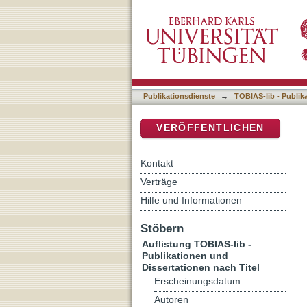
Auflistung TOBIAS-lib - P
DSpace Repositorium (Manakin b
Publikationsdienste
→
TOBIAS-lib - Publik
VERÖFFENTLICHEN
Kontakt
Verträge
Hilfe und Informationen
Stöbern
Auflistung TOBIAS-lib -
Publikationen und
Dissertationen nach Titel
Erscheinungsdatum
Autoren