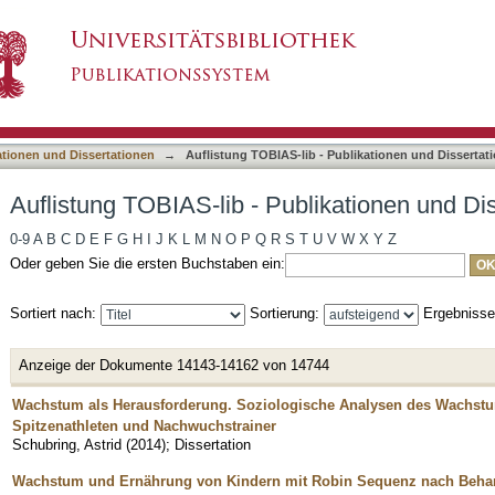
ublikationen und Dissertationen nach Titel
asiert)
ationen und Dissertationen
→
Auflistung TOBIAS-lib - Publikationen und Dissertati
Auflistung TOBIAS-lib - Publikationen und Dis
0-9
A
B
C
D
E
F
G
H
I
J
K
L
M
N
O
P
Q
R
S
T
U
V
W
X
Y
Z
Oder geben Sie die ersten Buchstaben ein:
Sortiert nach:
Sortierung:
Ergebniss
Anzeige der Dokumente 14143-14162 von 14744
Wachstum als Herausforderung. Soziologische Analysen des Wachst
Spitzenathleten und Nachwuchstrainer
Schubring, Astrid
(
2014
)
;
Dissertation
Wachstum und Ernährung von Kindern mit Robin Sequenz nach Beha