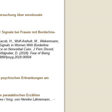
ersuchung über emotionale
Signale bei Frauen mit Borderline-
 Jacob, H., Wolf-Arehult, M., Wekenmann,
 Signals in Women With Borderline
nce on Nonverbal Cues. J Pers Disord,
ildgruber, D. (2018). Fear of Being
.3389/fpsyg.2018.00004
i psychischen Erkrankungen am
m parataktischen Erzählen
xe / hrsg. von Henrike Lähnemann... -