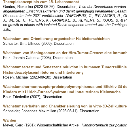
Therapiekonzept bis zum 15. Lebensmonat
Gerdes, Rieke Ina
(
2023-06-26
)
;
Dissertation
;
Teile der Dissertation wurden
abgeänderten Einschlusskriterien und damit geringfügig veränderter Gesam
Diseases im Jahr 2021 veröffentlicht. (WIECHERS, C., IFFLANDER, R.
J., WEISE, C., PETERS, K., GRANDKE, B., REINERT, S., KOOS, B. & POE
on growth in infants with isolated Robin sequence treated with the Tuebinge
338.)
Wachstum und Orientierung organischer Halbleiterschichten
Schuster, Britt-Elfriede
(
2009
)
;
Dissertation
Wachstum von Meningeomen an der Hirn-Tumor-Grenze: eine immunh
Fritz, Jasmin Caterina
(
2005
)
;
Dissertation
Wachstumsarrest und Seneszenzinduktion in humanen Tumorzelllini
Histondeacetylaseinhibitoren und Interferon-γ
Rosen, Michael
(
2023-09-18
)
;
Dissertation
Wachstumshormonrezeptorproteinpolymorphismus und Effektivität d
Kindern mit Ullrich-Turner-Syndrom und intrauterinem Kleinwuchs
Baur, Friederike
(
2007
)
;
Dissertation
Wachstumsverhalten und Charakterisierung von in vitro-3D-Zellkultu
Schneider, Johannes Maximilian
(
2025-03-11
)
;
Dissertation
Wahlen
Meyer, Gerd
(
1981
)
;
Wissenschaftlicher Artikel
;
Handwörterbuch zur politis