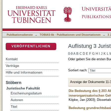
Auflistung 3 Juristische Fakultät nach Titel
DSpace Repositorium (Manakin basiert)
Publikationsdienste
→
TOBIAS-lib - Publikationen und Dissertationen
→
3 
Auflistung 3 Juris
VERÖFFENTLICHEN
0-9
A
B
C
D
E
F
G
H
I
J
K
L
Kontakt
Oder geben Sie die ersten Bu
Verträge
Sortiert nach:
Hilfe und Informationen
Anzeige der Dokumente 11-
Stöbern
Juristische Fakultät
Die Bedeutung des § 203 Abs
Erscheinungsdatum
innerorganisatorischen Ge
Köpke, Jan
(
2003
)
;
Dissertat
Autoren
Titel
Bedeutung grundrechtsbasie