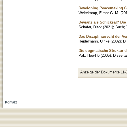
Developing Peacemaking Ci
Weitekamp, Elmar G. M.
(
20
Devianz als Schicksal? Die 
Schäfer, Dierk
(
2021
)
;
Buch
;
Das Disziplinarrecht der Ve
Heidelmann, Ulrike
(
2002
)
;
Di
Die dogmatische Struktur 
Pak, Hee-Ho
(
2005
)
;
Disserta
Anzeige der Dokumente 11-
Kontakt