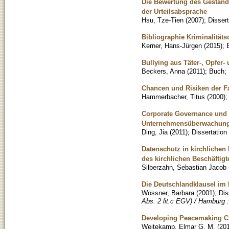
Die Bewertung des Geständ
der Urteilsabsprache
Hsu, Tze-Tien
(
2007
)
;
Dissert
Bibliographie Kriminalitäts
Kerner, Hans-Jürgen
(
2015
)
;
Bullying aus Täter-, Opfer
Beckers, Anna
(
2011
)
;
Buch
;
Chancen und Risiken der F
Hammerbacher, Titus
(
2000
)
Corporate Governance und K
Unternehmensüberwachun
Ding, Jia
(
2011
)
;
Dissertation
Datenschutz in kirchlichen
des kirchlichen Beschäftig
Silberzahn, Sebastian Jacob
Die Deutschlandklausel im E
Wössner, Barbara
(
2001
)
;
Dis
Abs. 2 lit.c EGV) / Hamburg 
Developing Peacemaking Ci
Weitekamp, Elmar G. M.
(
20