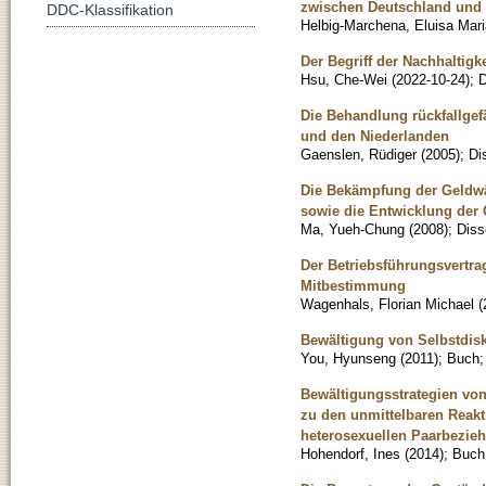
zwischen Deutschland und 
DDC-Klassifikation
Helbig-Marchena, Eluisa Mari
Der Begriff der Nachhaltig
Hsu, Che-Wei
(
2022-10-24
)
;
D
Die Behandlung rückfallgef
und den Niederlanden
Gaenslen, Rüdiger
(
2005
)
;
Di
Die Bekämpfung der Geldwäs
sowie die Entwicklung der
Ma, Yueh-Chung
(
2008
)
;
Diss
Der Betriebsführungsvertra
Mitbestimmung
Wagenhals, Florian Michael
(
Bewältigung von Selbstdis
You, Hyunseng
(
2011
)
;
Buch
Bewältigungsstrategien vo
zu den unmittelbaren Reakt
heterosexuellen Paarbezie
Hohendorf, Ines
(
2014
)
;
Buch