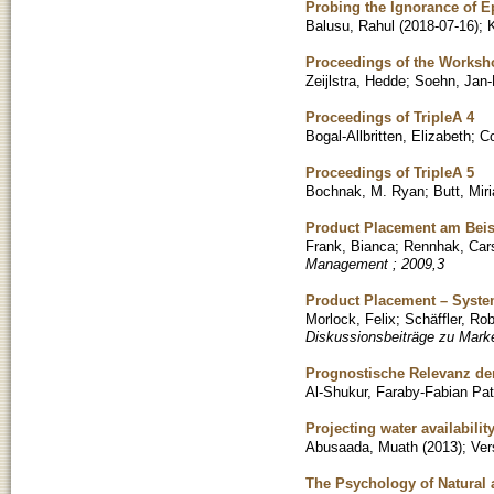
Probing the Ignorance of Ep
Balusu, Rahul
(
2018-07-16
)
;
Proceedings of the Worksho
Zeijlstra, Hedde
;
Soehn, Jan-
Proceedings of TripleA 4
Bogal-Allbritten, Elizabeth
;
Co
Proceedings of TripleA 5
Bochnak, M. Ryan
;
Butt, Mir
Product Placement am Beisp
Frank, Bianca
;
Rennhak, Car
Management ; 2009,3
Product Placement – System
Morlock, Felix
;
Schäffler, Rob
Diskussionsbeiträge zu Mark
Prognostische Relevanz der
Al-Shukur, Faraby-Fabian Pat
Projecting water availabil
Abusaada, Muath
(
2013
)
;
Ver
The Psychology of Natural