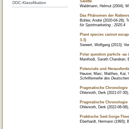
Salette
DDC-Klassifikation
Waldmann, Helmut
(
2004
)
;
Wi
Das Phänomen der Rattenre
Bühler, André
(
2020-04-28
)
;
T
für Sportmarketing ; 2020,4
Plant species cannot escap
3.3)
Siewert, Wolfgang
(
2013
)
;
Ver
Polar question particle -aa
Manthodi, Sarath Chandran
;
Potenziale und Herausforde
Hauser, Marc
;
Matthes, Kai
;
Schriftenreihe des Deutschen 
Pragmatische Chronologie : 
Ohlenroth, Derk
(
2021-07-30
)
Pragmatische Chronologie : 
Ohlenroth, Derk
(
2022-08-08
)
Praktische Seel-Sorge-Theo
Eberhardt, Hermann
(
1993
)
;