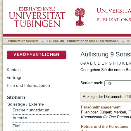
Auflistung 9 Sonstige / Externe nach Titel
DSpace Repositorium (Manakin basiert)
Publikationsdienste
→
TOBIAS-lib - Publikationen und Dissertationen
→
9 
Auflistung 9 Sonst
VERÖFFENTLICHEN
0-9
A
B
C
D
E
F
G
H
I
J
K
L
Kontakt
Oder geben Sie die ersten Bu
Verträge
Sortiert nach:
Hilfe und Informationen
Anzeige der Dokumente 246
Stöbern
Sonstige / Externe
Personalmanagement
Erscheinungsdatum
Plieninger, Jürgen
;
Merken, F
Kommission für One-Person Li
Autoren
Titel
Petrus und die Herodianer,