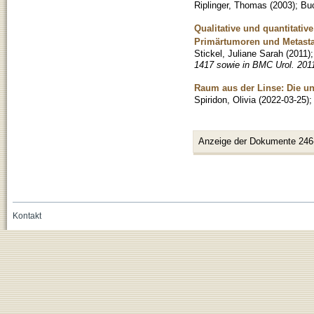
Riplinger, Thomas
(
2003
)
;
Bu
Qualitative und quantitati
Primärtumoren und Metasta
Stickel, Juliane Sarah
(
2011
)
1417 sowie in BMC Urol. 201
Raum aus der Linse: Die u
Spiridon, Olivia
(
2022-03-25
)
Anzeige der Dokumente 246
Kontakt