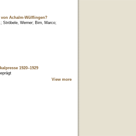
s von Achalm-Wülflingen?
.
;
Ströbele, Werner
;
Birn, Marco
;
okalpresse 1920–1929
geprägt
View more