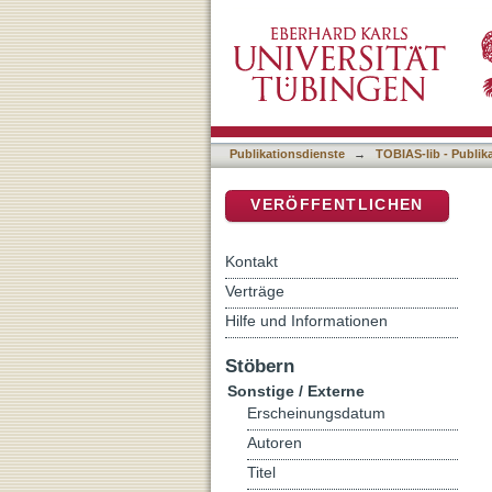
9 Sonstige / Externe
DSpace Repositorium (Manakin b
Publikationsdienste
→
TOBIAS-lib - Publik
VERÖFFENTLICHEN
Kontakt
Verträge
Hilfe und Informationen
Stöbern
Sonstige / Externe
Erscheinungsdatum
Autoren
Titel