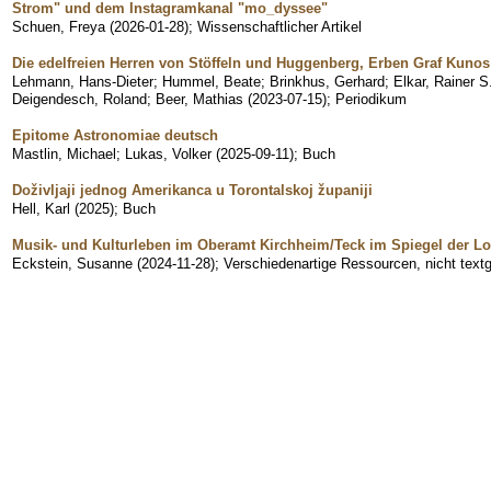
Strom" und dem Instagramkanal "mo_dyssee"
Schuen, Freya
(
2026-01-28
)
;
Wissenschaftlicher Artikel
Die edelfreien Herren von Stöffeln und Huggenberg, Erben Graf Kuno
Lehmann, Hans-Dieter
;
Hummel, Beate
;
Brinkhus, Gerhard
;
Elkar, Rainer S
Deigendesch, Roland
;
Beer, Mathias
(
2023-07-15
)
;
Periodikum
Epitome Astronomiae deutsch
Mastlin, Michael
;
Lukas, Volker
(
2025-09-11
)
;
Buch
Doživljaji jednog Amerikanca u Torontalskoj županiji
Hell, Karl
(
2025
)
;
Buch
Musik- und Kulturleben im Oberamt Kirchheim/Teck im Spiegel der L
Eckstein, Susanne
(
2024-11-28
)
;
Verschiedenartige Ressourcen, nicht text