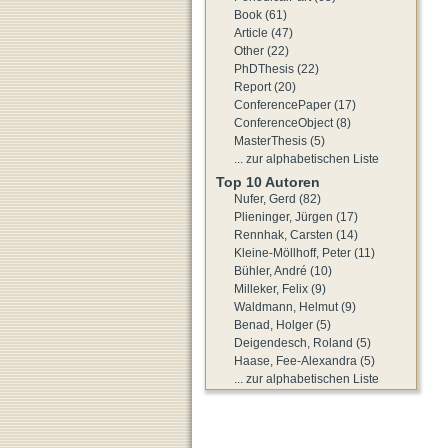
Book (61)
Article (47)
Other (22)
PhDThesis (22)
Report (20)
ConferencePaper (17)
ConferenceObject (8)
MasterThesis (5)
... zur alphabetischen Liste
Top 10 Autoren
Nufer, Gerd (82)
Plieninger, Jürgen (17)
Rennhak, Carsten (14)
Kleine-Möllhoff, Peter (11)
Bühler, André (10)
Milleker, Felix (9)
Waldmann, Helmut (9)
Benad, Holger (5)
Deigendesch, Roland (5)
Haase, Fee-Alexandra (5)
... zur alphabetischen Liste