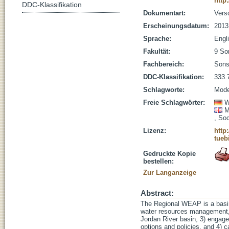
http
DDC-Klassifikation
Dokumentart:
Vers
Erscheinungsdatum:
2013
Sprache:
Engl
Fakultät:
9 So
Fachbereich:
Sons
DDC-Klassifikation:
333.
Schlagworte:
Mode
Freie Schlagwörter:
W
M
, So
Lizenz:
http
tueb
Gedruckte Kopie
bestellen:
Zur Langanzeige
Abstract:
The Regional WEAP is a basin
water resources management, 2
Jordan River basin, 3) engag
options and policies, and 4) 