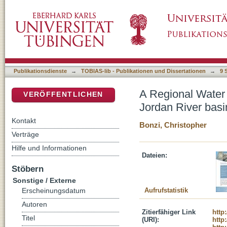
A Regional Water Evaluation and Planning (W
DSpace Repositorium (Manakin basiert)
2,2)
Publikationsdienste
→
TOBIAS-lib - Publikationen und Dissertationen
→
9 
A Regional Water 
VERÖFFENTLICHEN
Jordan River basin
Kontakt
Bonzi, Christopher
Verträge
Hilfe und Informationen
Dateien:
Stöbern
Sonstige / Externe
Aufrufstatistik
Erscheinungsdatum
Autoren
Zitierfähiger Link
http
Titel
(URI):
http