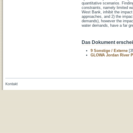
quantitative scenarios. Findi
constraints, namely limited w
West Bank, inhibit the impact
approaches, and 2) the impact
demands), however the impact
water demands, have a far grea
Das Dokument erschein
9 Sonstige / Externe
[3
GLOWA Jordan River P
Kontakt