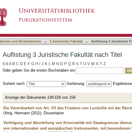
kultät nach Titel
asiert)
ationen und Dissertationen
→
3 Juristische Fakultät
→
Auflistung 3 Juristische F
Auflistung 3 Juristische Fakultät nach Titel
0-9
A
B
C
D
E
F
G
H
I
J
K
L
M
N
O
P
Q
R
S
T
U
V
W
X
Y
Z
Oder geben Sie die ersten Buchstaben ein:
Sortiert nach:
Sortierung:
Ergebniss
Anzeige der Dokumente 139-158 von 159
Die Vereinbarkeit von Art. VII des Friedens von Lunéville mit der Rei
Uhrig, Hermann
(
2011
)
;
Dissertation
Verfolgung und Aburteilung von Kriminalität mit Staatsgrenzen übers
von internationalen und europäischen Instrumenten, mit besonderem B