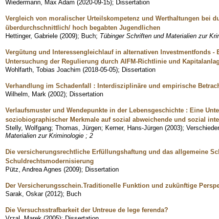
Wiedermann, Max Adam
(
2020-09-15
)
;
Dissertation
Vergleich von moralischer Urteilskompetenz und Werthaltungen bei du
überdurchschnittlich/ hoch begabten Jugendlichen
Hettinger, Gabriele
(
2009
)
;
Buch
;
Tübinger Schriften und Materialien zur Kri
Vergütung und Interessengleichlauf in alternativen Investmentfonds 
Untersuchung der Regulierung durch AIFM-Richtlinie und Kapitalanl
Wohlfarth, Tobias Joachim
(
2018-05-05
)
;
Dissertation
Verhandlung im Schadenfall : Interdisziplinäre und empirische Betra
Wilhelm, Mark
(
2002
)
;
Dissertation
Verlaufsmuster und Wendepunkte in der Lebensgeschichte : Eine Unt
soziobiographischer Merkmale auf sozial abweichende und sozial integ
Stelly, Wolfgang
;
Thomas, Jürgen
;
Kerner, Hans-Jürgen
(
2003
)
;
Verschieden
Materialien zur Kriminologie ; 2
Die versicherungsrechtliche Erfüllungshaftung und das allgemeine Sc
Schuldrechtsmodernisierung
Pütz, Andrea Agnes
(
2009
)
;
Dissertation
Der Versicherungsschein.Traditionelle Funktion und zukünftige Persp
Sarak, Oskar
(
2012
)
;
Buch
Die Versuchsstrafbarkeit der Untreue de lege ferenda?
Vrzal, Marek
(
2005
)
;
Dissertation