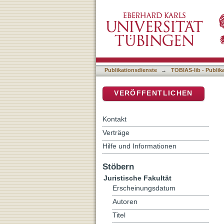
Auflistung 3 Juristische Fa
DSpace Repositorium (Manakin b
Publikationsdienste
→
TOBIAS-lib - Publik
VERÖFFENTLICHEN
Kontakt
Verträge
Hilfe und Informationen
Stöbern
Juristische Fakultät
Erscheinungsdatum
Autoren
Titel