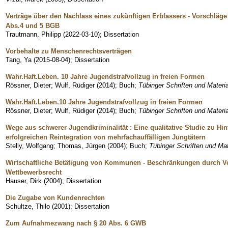
Verträge über den Nachlass eines zukünftigen Erblassers - Vorschläg
Abs.4 und 5 BGB
Trautmann, Philipp
(
2022-03-10
)
;
Dissertation
Vorbehalte zu Menschenrechtsverträgen
Tang, Ya
(
2015-08-04
)
;
Dissertation
Wahr.Haft.Leben. 10 Jahre Jugendstrafvollzug in freien Formen
Rössner, Dieter
;
Wulf, Rüdiger
(
2014
)
;
Buch
;
Tübinger Schriften und Material
Wahr.Haft.Leben.10 Jahre Jugendstrafvollzug in freien Formen
Rössner, Dieter
;
Wulf, Rüdiger
(
2014
)
;
Buch
;
Tübinger Schriften und Material
Wege aus schwerer Jugendkriminalität : Eine qualitative Studie zu H
erfolgreichen Reintegration von mehrfachauffälligen Jungtätern
Stelly, Wolfgang
;
Thomas, Jürgen
(
2004
)
;
Buch
;
Tübinger Schriften und Mate
Wirtschaftliche Betätigung von Kommunen - Beschränkungen durch 
Wettbewerbsrecht
Hauser, Dirk
(
2004
)
;
Dissertation
Die Zugabe von Kundenrechten
Schultze, Thilo
(
2001
)
;
Dissertation
Zum Aufnahmezwang nach § 20 Abs. 6 GWB