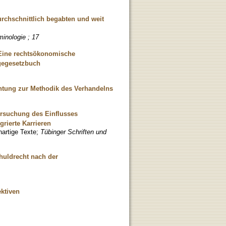
rchschnittlich begabten und weit
minologie ; 17
- Eine rechtsökonomische
agegesetzbuch
chtung zur Methodik des Verhandelns
ersuchung des Einflusses
rierte Karrieren
artige Texte
;
Tübinger Schriften und
huldrecht nach der
ektiven