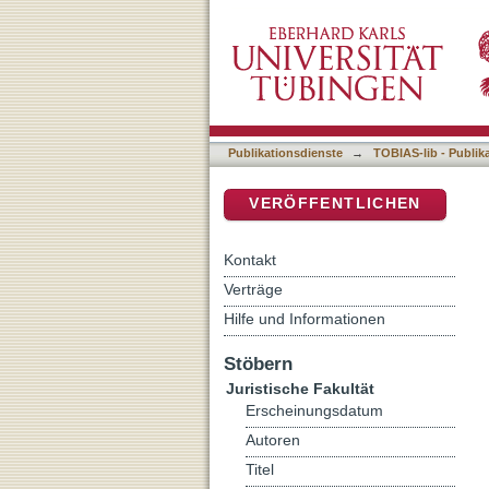
Zum Gedenken an Hans Göp
DSpace Repositorium (Manakin b
Publikationsdienste
→
TOBIAS-lib - Publik
VERÖFFENTLICHEN
Kontakt
Verträge
Hilfe und Informationen
Stöbern
Juristische Fakultät
Erscheinungsdatum
Autoren
Titel