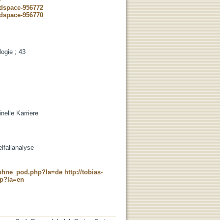
0
-dspace-956772
-dspace-956770
logie ; 43
nelle Karriere
lfallanalyse
c_ohne_pod.php?la=de
http://tobias-
hp?la=en