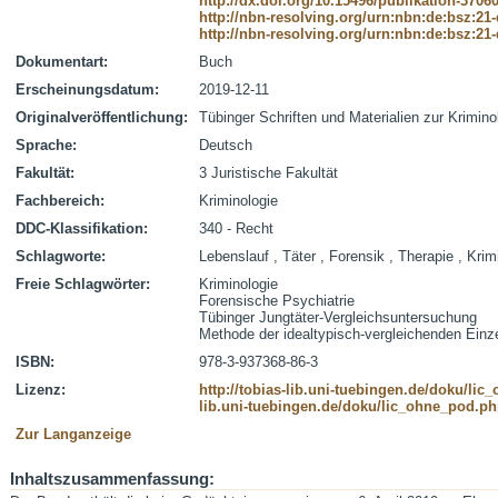
http://dx.doi.org/10.15496/publikation-3706
http://nbn-resolving.org/urn:nbn:de:bsz:21
http://nbn-resolving.org/urn:nbn:de:bsz:21
Dokumentart:
Buch
Erscheinungsdatum:
2019-12-11
Originalveröffentlichung:
Tübinger Schriften und Materialien zur Krimino
Sprache:
Deutsch
Fakultät:
3 Juristische Fakultät
Fachbereich:
Kriminologie
DDC-Klassifikation:
340 - Recht
Schlagworte:
Lebenslauf , Täter , Forensik , Therapie , Krimi
Freie Schlagwörter:
Kriminologie
Forensische Psychiatrie
Tübinger Jungtäter-Vergleichsuntersuchung
Methode der idealtypisch-vergleichenden Einze
ISBN:
978-3-937368-86-3
Lizenz:
http://tobias-lib.uni-tuebingen.de/doku/li
lib.uni-tuebingen.de/doku/lic_ohne_pod.p
Zur Langanzeige
Inhaltszusammenfassung: