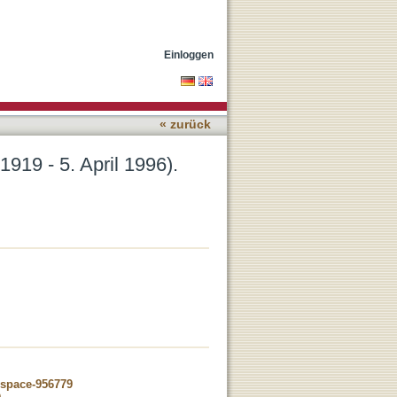
posium am 6. April 2019
Einloggen
« zurück
919 - 5. April 1996).
dspace-956779