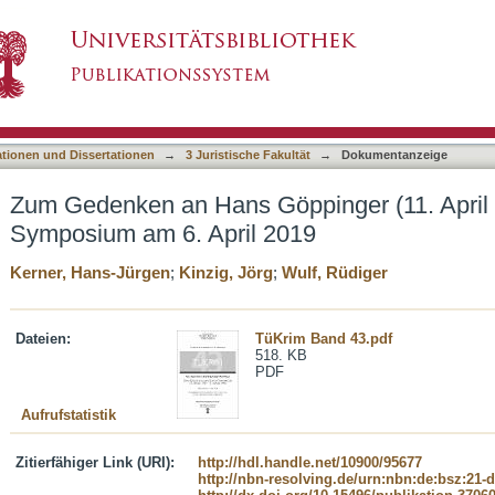
pinger (11. April 1919 - 5. April 1996). Sym
asiert)
ationen und Dissertationen
→
3 Juristische Fakultät
→
Dokumentanzeige
Zum Gedenken an Hans Göppinger (11. April 1
Symposium am 6. April 2019
Kerner, Hans-Jürgen
;
Kinzig, Jörg
;
Wulf, Rüdiger
Dateien:
TüKrim Band 43.pdf
518. KB
PDF
Aufrufstatistik
Zitierfähiger Link (URI):
http://hdl.handle.net/10900/95677
http://nbn-resolving.de/urn:nbn:de:bsz:21-