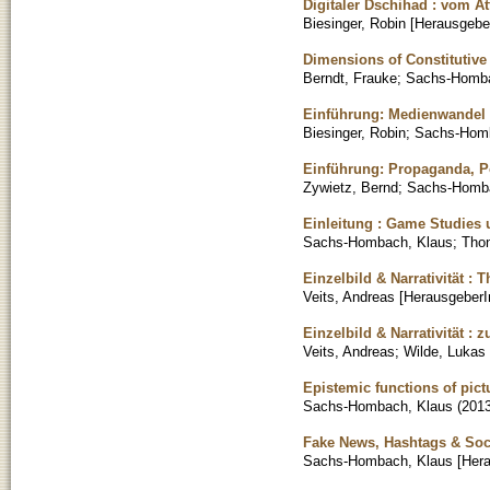
Digitaler Dschihad : vom A
Biesinger, Robin [Herausgebe
Dimensions of Constitutive
Berndt, Frauke
;
Sachs-Homba
Einführung: Medienwandel 
Biesinger, Robin
;
Sachs-Homb
Einführung: Propaganda, 
Zywietz, Bernd
;
Sachs-Homba
Einleitung : Game Studies
Sachs-Hombach, Klaus
;
Thon
Einzelbild & Narrativität :
Veits, Andreas [HerausgeberI
Einzelbild & Narrativität : z
Veits, Andreas
;
Wilde, Lukas 
Epistemic functions of pict
Sachs-Hombach, Klaus
(
201
Fake News, Hashtags & Soc
Sachs-Hombach, Klaus [Hera