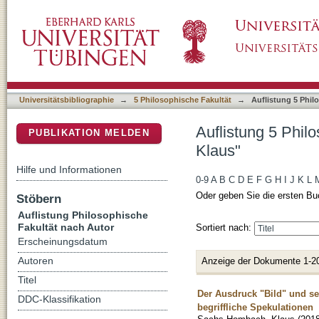
Auflistung 5 Philosophische Fakultät nach 
DSpace Repositorium (Manakin basiert)
Universitätsbibliographie
→
5 Philosophische Fakultät
→
Auflistung 5 Phil
Auflistung 5 Phil
PUBLIKATION MELDEN
Klaus"
Hilfe und Informationen
0-9
A
B
C
D
E
F
G
H
I
J
K
L
Oder geben Sie die ersten Bu
Stöbern
Auflistung Philosophische
Fakultät nach Autor
Sortiert nach:
Erscheinungsdatum
Anzeige der Dokumente 1-2
Autoren
Titel
Der Ausdruck "Bild" und sei
DDC-Klassifikation
begriffliche Spekulationen