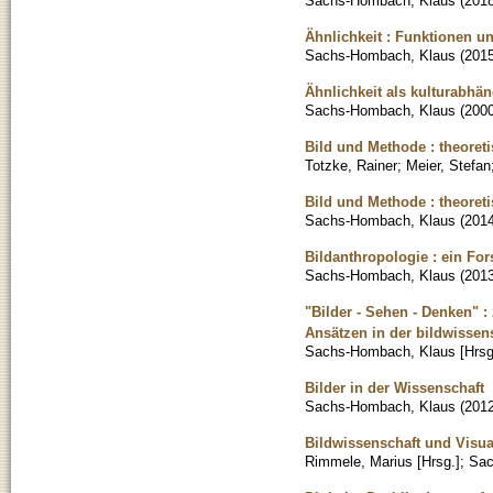
Sachs-Hombach, Klaus
(
201
Ähnlichkeit : Funktionen un
Sachs-Hombach, Klaus
(
201
Ähnlichkeit als kulturabh
Sachs-Hombach, Klaus
(
200
Bild und Methode : theoret
Totzke, Rainer
;
Meier, Stefan
Bild und Methode : theoret
Sachs-Hombach, Klaus
(
201
Bildanthropologie : ein F
Sachs-Hombach, Klaus
(
201
"Bilder - Sehen - Denken" 
Ansätzen in der bildwissen
Sachs-Hombach, Klaus [Hrsg
Bilder in der Wissenschaft
Sachs-Hombach, Klaus
(
201
Bildwissenschaft und Visua
Rimmele, Marius [Hrsg.]
;
Sac