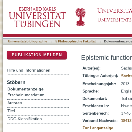
Epistemic functions of pictures : some concep
DSpace Repositorium (Manakin basiert)
Universitätsbibliographie
→
5 Philosophische Fakultät
→
Dokumentanzeig
PUBLIKATION MELDEN
Epistemic function
Autor(en):
Sachs
Hilfe und Informationen
Tübinger Autor(en):
Sachs
Stöbern
Erscheinungsjahr:
2013
Dokumentanzeige
Sprache:
Engli
Erscheinungsdatum
Dokumentart:
Teil e
Autoren
Erschienen in:
How to
Titel
Seitenbereich:
37-46
DDC-Klassifikation
Verbund-Nachweis:
18412
Zur Langanzeige