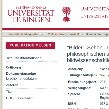
"Bilder - Sehen - Denken" : zum Verhältnis v
DSpace Repositorium (Manakin basiert)
psychologischen Ansätzen in der bildwissen
Universitätsbibliographie
→
5 Philosophische Fakultät
→
Dokumentanzeig
PUBLIKATION MELDEN
"Bilder - Sehen - 
philosophischen 
Hilfe und Informationen
bildwissenschaftl
Stöbern
Autor(en):
Sachs
Dokumentanzeige
Tübinger Autor(en):
Sachs
Erscheinungsdatum
Erscheinungsjahr:
2011
Autoren
Verlagsangabe:
Köln 
Titel
Sprache:
Deuts
Engli
DDC-Klassifikation
ISBN:
978-3