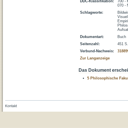
DDC-Klassifikation:
700 - 
070 -
Schlagworte:
Bildwi
Visue
Empir
Philos
Aufsa
Dokumentart:
Buch
Seitenzahl:
451 S.
Verbund-Nachweis:
31889
Zur Langanzeige
Das Dokument erschein
5 Philosophische Fakul
Kontakt