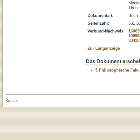
Medie
Theori
Dokumentart:
Buch
Seitenzahl:
501 S
Verbund-Nachweis:
16069
10098
83411
Zur Langanzeige
Das Dokument erschein
5 Philosophische Fakul
Kontakt