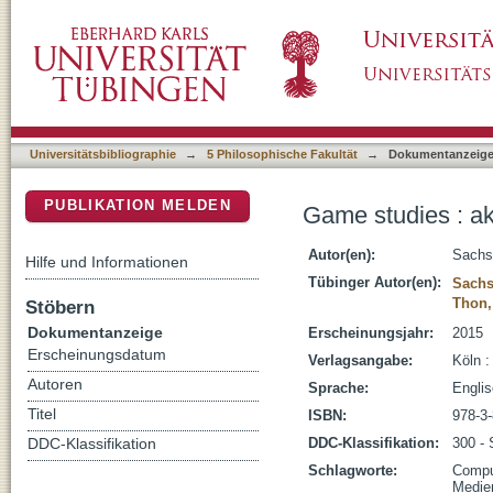
Game studies : aktuelle Ansätze der Comput
DSpace Repositorium (Manakin basiert)
Universitätsbibliographie
→
5 Philosophische Fakultät
→
Dokumentanzeig
PUBLIKATION MELDEN
Game studies : ak
Autor(en):
Sachs
Hilfe und Informationen
Tübinger Autor(en):
Sachs
Thon,
Stöbern
Dokumentanzeige
Erscheinungsjahr:
2015
Erscheinungsdatum
Verlagsangabe:
Köln :
Autoren
Sprache:
Engli
Titel
ISBN:
978-3
DDC-Klassifikation:
300 - 
DDC-Klassifikation
Schlagworte:
Compu
Medien