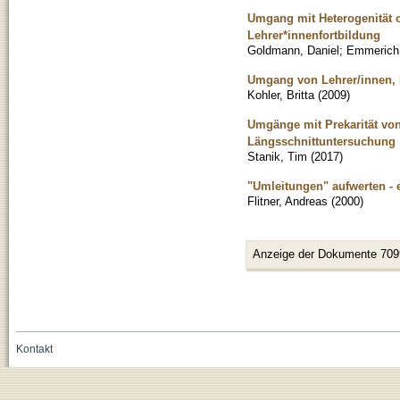
Umgang mit Heterogenität 
Lehrer*innenfortbildung
Goldmann, Daniel
;
Emmerich
Umgang von Lehrer/innen, E
Kohler, Britta
(
2009
)
Umgänge mit Prekarität von
Längsschnittuntersuchung
Stanik, Tim
(
2017
)
"Umleitungen" aufwerten - 
Flitner, Andreas
(
2000
)
Anzeige der Dokumente 709
Kontakt