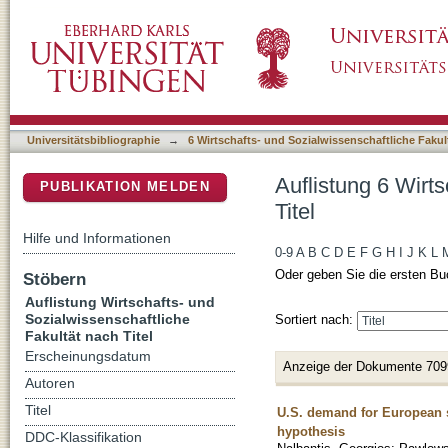
Auflistung 6 Wirtschafts- und Sozialwissensch
DSpace Repositorium (Manakin basiert)
Universitätsbibliographie
→
6 Wirtschafts- und Sozialwissenschaftliche Fakul
Auflistung 6 Wirt
PUBLIKATION MELDEN
Titel
Hilfe und Informationen
0-9
A
B
C
D
E
F
G
H
I
J
K
L
Oder geben Sie die ersten Bu
Stöbern
Auflistung Wirtschafts- und
Sozialwissenschaftliche
Sortiert nach:
Fakultät nach Titel
Erscheinungsdatum
Anzeige der Dokumente 709
Autoren
Titel
U.S. demand for European so
hypothesis
DDC-Klassifikation