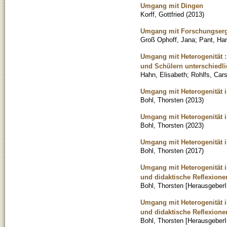
Umgang mit Dingen
Korff, Gottfried
(
2013
)
Umgang mit Forschungserge
Groß Ophoff, Jana
;
Pant, Ha
Umgang mit Heterogenität :
und Schülern unterschiedli
Hahn, Elisabeth
;
Rohlfs, Car
Umgang mit Heterogenität i
Bohl, Thorsten
(
2013
)
Umgang mit Heterogenität i
Bohl, Thorsten
(
2023
)
Umgang mit Heterogenität i
Bohl, Thorsten
(
2017
)
Umgang mit Heterogenität i
und didaktische Reflexione
Bohl, Thorsten [HerausgeberI
Umgang mit Heterogenität i
und didaktische Reflexione
Bohl, Thorsten [HerausgeberI