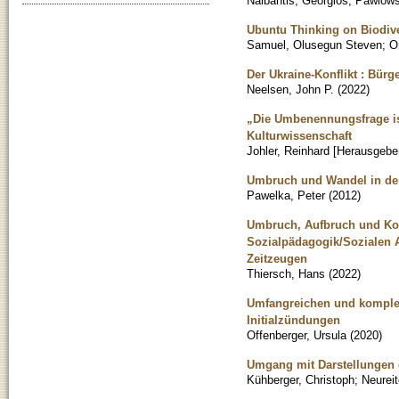
Nalbantis, Georgios
;
Pawlows
Ubuntu Thinking on Biodive
Samuel, Olusegun Steven
;
O
Der Ukraine-Konflikt : Bürg
Neelsen, John P.
(
2022
)
„Die Umbenennungsfrage ist
Kulturwissenschaft
Johler, Reinhard [Herausgebe
Umbruch und Wandel in der
Pawelka, Peter
(
2012
)
Umbruch, Aufbruch und Kon
Sozialpädagogik/Sozialen 
Zeitzeugen
Thiersch, Hans
(
2022
)
Umfangreichen und komplex
Initialzündungen
Offenberger, Ursula
(
2020
)
Umgang mit Darstellungen 
Kühberger, Christoph
;
Neureit