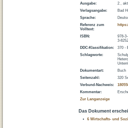
Ausgabe:
2., ak
Verlagsangabe:
Bad He
Sprache:
Deuts
Referenz zum
https
Volltext:
ISBN:
978-3
3-825
DDC-Klassifikation:
370 - 
Schlagworte:
Schul
Hetero
Unter
Dokumentart:
Buch
Seitenzahl:
320 S
Verbund-Nachweis:
18055
Kommentar:
Ersch
Zur Langanzeige
Das Dokument erschein
6 Wirtschafts- und Soz