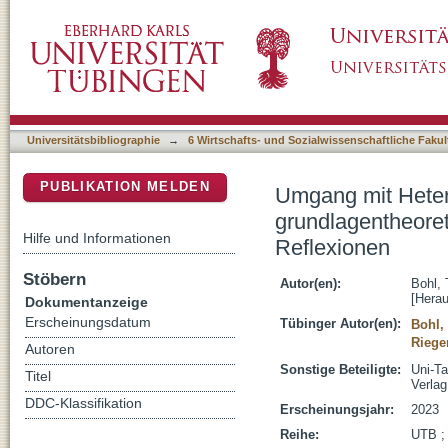
Umgang mit Heterogenität in Schule und Unte
DSpace Repositorium (Manakin basiert)
Befunde und didaktische Reflexionen
Universitätsbibliographie
→
6 Wirtschafts- und Sozialwissenschaftliche Fakul
PUBLIKATION MELDEN
Umgang mit Hetero
grundlagentheoret
Hilfe und Informationen
Reflexionen
Stöbern
Autor(en):
Bohl, 
[Herau
Dokumentanzeige
Erscheinungsdatum
Tübinger Autor(en):
Bohl,
Riege
Autoren
Sonstige Beteiligte:
Uni-T
Titel
Verlag
DDC-Klassifikation
Erscheinungsjahr:
2023
Reihe:
UTB ;