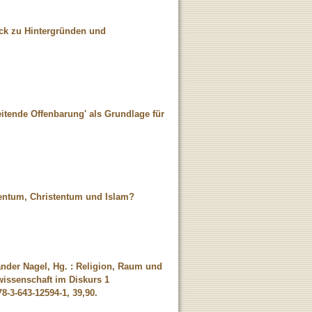
ick zu Hintergründen und
reitende Offenbarung' als Grundlage für
dentum, Christentum und Islam?
ander Nagel, Hg. : Religion, Raum und
wissenschaft im Diskurs 1
8-3-643-12594-1, 39,90.