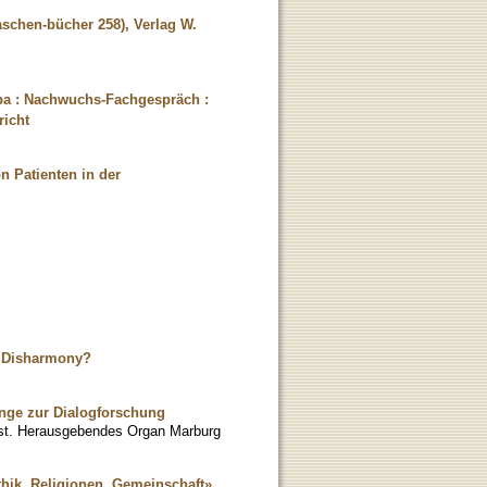
aschen-bücher 258), Verlag W.
pa : Nachwuchs-Fachgespräch :
richt
n Patienten in der
of Disharmony?
änge zur Dialogforschung
enst. Herausgebendes Organ Marburg
thik, Religionen, Gemeinschaft»