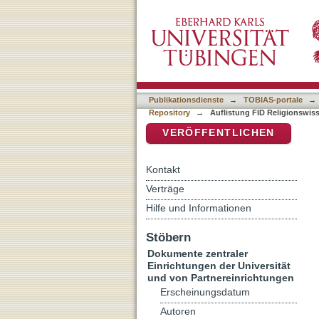
Auflistung FID Religionsw
DSpace Repositorium (Manakin b
Publikationsdienste
→
TOBIAS-portale
→
Repository
→
Auflistung FID Religionswiss
VERÖFFENTLICHEN
Kontakt
Verträge
Hilfe und Informationen
Stöbern
Dokumente zentraler
Einrichtungen der Universität
und von Partnereinrichtungen
Erscheinungsdatum
Autoren