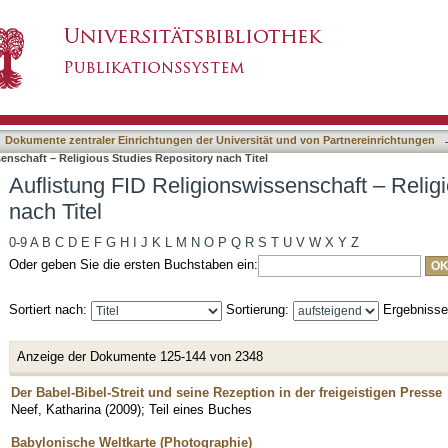
issenschaft – Religious Studies Repository nac
asiert)
Dokumente zentraler Einrichtungen der Universität und von Partnereinrichtungen
enschaft – Religious Studies Repository nach Titel
Auflistung FID Religionswissenschaft – Relig
nach Titel
0-9
A
B
C
D
E
F
G
H
I
J
K
L
M
N
O
P
Q
R
S
T
U
V
W
X
Y
Z
Oder geben Sie die ersten Buchstaben ein:
Sortiert nach:
Sortierung:
Ergebniss
Anzeige der Dokumente 125-144 von 2348
Der Babel-Bibel-Streit und seine Rezeption in der freigeistigen Presse
Neef, Katharina
(
2009
)
;
Teil eines Buches
Babylonische Weltkarte (Photographie)