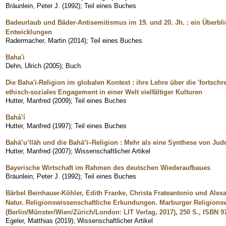
Bräunlein, Peter J.
(
1992
)
;
Teil eines Buches
Badeurlaub und Bäder-Antisemitismus im 19. und 20. Jh. : ein Überbl
Entwicklungen
Radermacher, Martin
(
2014
)
;
Teil eines Buches
Baha'i
Dehn, Ulrich
(
2005
)
;
Buch
Die Baha'i-Religion im globalen Kontext : ihre Lehre über die 'fortsch
ethisch-soziales Engagement in einer Welt vielfältiger Kulturen
Hutter, Manfred
(
2009
)
;
Teil eines Buches
Bahá’í
Hutter, Manfred
(
1997
)
;
Teil eines Buches
Bahā’u’llāh und die Bahā’ī–Religion : Mehr als eine Synthese von Ju
Hutter, Manfred
(
2007
)
;
Wissenschaftlicher Artikel
Bayerische Wirtschaft im Rahmen des deutschen Wiederaufbaues
Bräunlein, Peter J.
(
1992
)
;
Teil eines Buches
Bärbel Beinhauer-Köhler, Edith Franke, Christa Frateantonio und Alex
Natur. Religionswissenschaftliche Erkundungen. Marburger Religions
(Berlin/Münster/Wien/Zürich/London: LIT Verlag, 2017), 250 S., ISBN 97
Egeler, Matthias
(
2019
)
;
Wissenschaftlicher Artikel