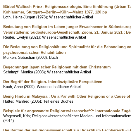
Bärbel Wallisch-Prinz: Religionssoziologie. Eine Einführung (Urban-T
Kohlammer, Stuttgart—Berlin—Köln—Mainz 1977, 120 pp
Loth, Heinz-Jürgen
(
1978
)
;
Wissenschaftlicher Artikel
Bedeutung von Religion im Leben junger Erwachsener in Südosteuro
Veranstalterin: Südosteuropa-Gesellschaft, Zoom, 21. Januar 2021 : Be
Reuter, Evelyn
(
2021
)
;
Wissenschaftlicher Artikel
Die Bedeutung von Religiosität und Spiritualität für die Behandlung vo
psychosomatischen Rehabilitation
Murken, Sebastian
(
2003
)
;
Buch
Begegnungen japanischer Religionen mit dem Christentum
Schrimpf, Monika
(
2008
)
;
Wissenschaftlicher Artikel
Der Begriff der Religion. Interdisziplinäre Perspektiven
Koch, Anne
(
2009
)
;
Wissenschaftlicher Artikel
Being Hindu in Malaysia : On a Par with Other Religions or a Cause 
Hutter, Manfred
(
2006
)
;
Teil eines Buches
Beispiele für angewandte Religionswissenschaft?: Internationale Zug
Wagenseil, Kris
;
Religionswissenschaftlicher Medien- und Informationsdi
(
2014
)
Der Beitrag der Religionswissenschaft zur Didaktik im Fachbereich «E