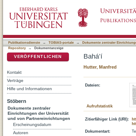
Bahá’í
DSpace Repositorium (Manakin basiert)
Publikationsdienste
→
TOBIAS-portale
→
Dokumente zentraler Einrichtunge
Repository
→
Dokumentanzeige
Bahá’í
VERÖFFENTLICHEN
Hutter, Manfred
Kontakt
Verträge
Dateien:
Hilfe und Informationen
Stöbern
Aufrufstatistik
Dokumente zentraler
Einrichtungen der Universität
und von Partnereinrichtungen
Zitierfähiger Link (URI):
ht
ht
Erscheinungsdatum
Dokumentart:
Te
Autoren