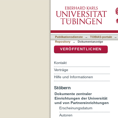
Bemerkungen zum hethitis
DSpace Repositorium (Manakin b
Publikationsdienste
→
TOBIAS-portale
→
Repository
→
Dokumentanzeige
VERÖFFENTLICHEN
Kontakt
Verträge
Hilfe und Informationen
Stöbern
Dokumente zentraler
Einrichtungen der Universität
und von Partnereinrichtungen
Erscheinungsdatum
Autoren