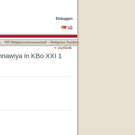
Einloggen
→
FID Religionswissenschaft – Religious Studies
« zurück
nnawiya in KBo XXI 1