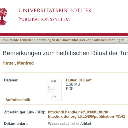
chen Ritual der Tunnawiya in KBo XXI 1
asiert)
Dokumente zentraler Einrichtungen der Universität und von Partnereinrichtungen
Bemerkungen zum hethitischen Ritual der Tu
Hutter, Manfred
Dateien:
Hutter_018.pdf
1.38 MB
PDF
Aufrufstatistik
Zitierfähiger Link (URI):
http://hdl.handle.net/10900/138190
http://dx.doi.org/10.15496/publikation-79541
Dokumentart:
Wissenschaftlicher Artikel