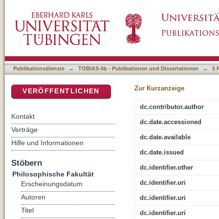
Wörterbuch der Melancholie: Stichwort 'Such
DSpace Repositorium (Manakin basiert)
Publikationsdienste
→
TOBIAS-lib - Publikationen und Dissertationen
→
5 
Zur Kurzanzeige
VERÖFFENTLICHEN
dc.contributor.author
Kontakt
dc.date.accessioned
Verträge
dc.date.available
Hilfe und Informationen
dc.date.issued
Stöbern
dc.identifier.other
Philosophische Fakultät
dc.identifier.uri
Erscheinungsdatum
Autoren
dc.identifier.uri
Titel
dc.identifier.uri