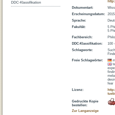
http
DDC-Klassifikation
Dokumentart:
Wisse
Erscheinungsdatum:
2015
Sprache:
Deut
Fakultät:
5 Ph
5 Ph
Fachbereich:
Phil
DDC-Klassifikation:
100 
Schlagworte:
Suche
Find
Freie Schlagwörter:
m
t
expe
findi
mela
desi
fear
Lizenz:
http
tueb
Gedruckte Kopie
bestellen:
Zur Langanzeige