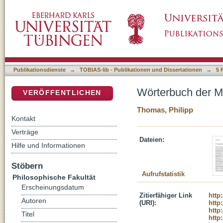
Wörterbuch der Melancholie: Stichwort 'Such
DSpace Repositorium (Manakin basiert)
Publikationsdienste
→
TOBIAS-lib - Publikationen und Dissertationen
→
5 
Wörterbuch der Me
VERÖFFENTLICHEN
Thomas, Philipp
Kontakt
Verträge
Dateien:
Hilfe und Informationen
Stöbern
Aufrufstatistik
Philosophische Fakultät
Erscheinungsdatum
Zitierfähiger Link
http
Autoren
(URI):
http
http
Titel
http