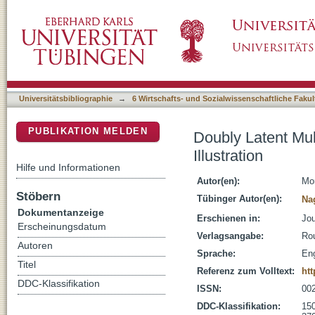
Doubly Latent Multilevel Analyses of Classroo
DSpace Repositorium (Manakin basiert)
Universitätsbibliographie
→
6 Wirtschafts- und Sozialwissenschaftliche Fakul
PUBLIKATION MELDEN
Doubly Latent Mul
Illustration
Hilfe und Informationen
Autor(en):
Mor
Stöbern
Tübinger Autor(en):
Na
Dokumentanzeige
Erschienen in:
Jou
Erscheinungsdatum
Verlagsangabe:
Rou
Autoren
Sprache:
Eng
Titel
Referenz zum Volltext:
htt
DDC-Klassifikation
ISSN:
00
DDC-Klassifikation:
150