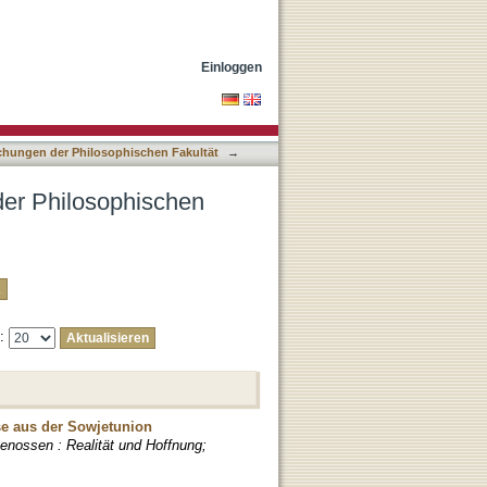
tät nach DDC-
Einloggen
lichungen der Philosophischen Fakultät
→
 der Philosophischen
e:
se aus der Sowjetunion
enossen : Realität und Hoffnung;