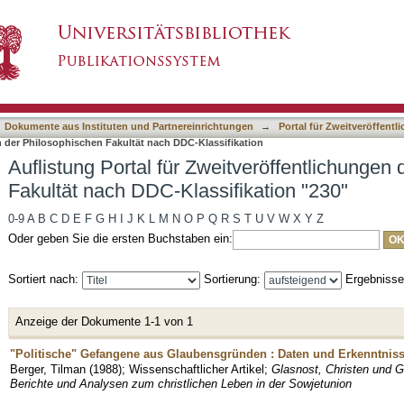
itveröffentlichungen der Philosophischen Fakul
asiert)
Dokumente aus Instituten und Partnereinrichtungen
→
Portal für Zweitveröffent
n der Philosophischen Fakultät nach DDC-Klassifikation
Auflistung Portal für Zweitveröffentlichungen
Fakultät nach DDC-Klassifikation "230"
0-9
A
B
C
D
E
F
G
H
I
J
K
L
M
N
O
P
Q
R
S
T
U
V
W
X
Y
Z
Oder geben Sie die ersten Buchstaben ein:
Sortiert nach:
Sortierung:
Ergebniss
Anzeige der Dokumente 1-1 von 1
"Politische" Gefangene aus Glaubensgründen : Daten und Erkenntnis
Berger, Tilman
(
1988
)
;
Wissenschaftlicher Artikel
;
Glasnost, Christen und G
Berichte und Analysen zum christlichen Leben in der Sowjetunion