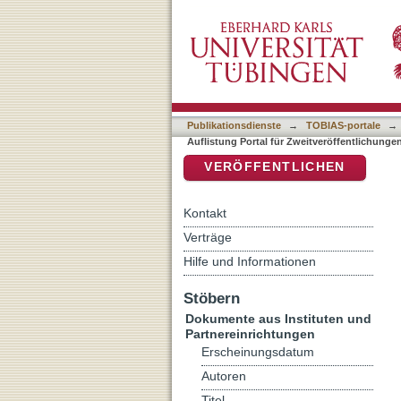
Auflistung Portal für Zwe
DSpace Repositorium (Manakin b
Klassifikation "230"
Publikationsdienste
→
TOBIAS-portale
→
Auflistung Portal für Zweitveröffentlichunge
VERÖFFENTLICHEN
Kontakt
Verträge
Hilfe und Informationen
Stöbern
Dokumente aus Instituten und
Partnereinrichtungen
Erscheinungsdatum
Autoren
Titel