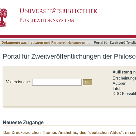
ichungen der Philosophischen Fakultät
asiert)
Dokumente aus Instituten und Partnereinrichtungen
→
Portal für Zweitveröffent
Portal für Zweitveröffentlichungen der Philos
Auflistung 
Erscheinung
Volltextsuche:
Autoren
Titel
DDC-Klassifi
Neueste Zugänge
Das Druckerzeichen Thomas Anshelms, des "deutschen Aldus", in sei