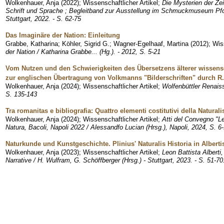
Wolkenhauer, Anja
(
2022
)
;
Wissenschaftlicher Artikel
;
Die Mysterien der Ze
Schrift und Sprache ; Begleitband zur Ausstellung im Schmuckmuseum Pforz
Stuttgart, 2022. - S. 62-75
Das Imaginäre der Nation: Einleitung
Grabbe, Katharina
;
Köhler, Sigrid G.
;
Wagner-Egelhaaf, Martina
(
2012
)
;
Wis
der Nation / Katharina Grabbe... (Hg.). - 2012, S. 5-21
Vom Nutzen und den Schwierigkeiten des Übersetzens älterer wissensc
zur englischen Übertragung von Volkmanns "Bilderschriften" durch R
Wolkenhauer, Anja
(
2024
)
;
Wissenschaftlicher Artikel
;
Wolfenbüttler Renais
S. 135-143
Tra romanitas e bibliografia: Quattro elementi costitutivi della Naturali
Wolkenhauer, Anja
(
2024
)
;
Wissenschaftlicher Artikel
;
Atti del Convegno "Le
Natura, Bacoli, Napoli 2022 / Alessandfo Lucian (Hrsg.), Napoli, 2024, S. 6-15
Naturkunde und Kunstgeschichte. Plinius' Naturalis Historia in Alberti
Wolkenhauer, Anja
(
2023
)
;
Wissenschaftlicher Artikel
;
Leon Battista Alberti,
Narrative / H. Wulfram, G. Schöffberger (Hrsg.) - Stuttgart, 2023. - S. 51-70