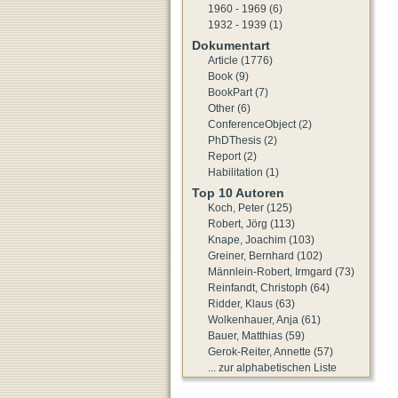
1960 - 1969 (6)
1932 - 1939 (1)
Dokumentart
Article (1776)
Book (9)
BookPart (7)
Other (6)
ConferenceObject (2)
PhDThesis (2)
Report (2)
Habilitation (1)
Top 10 Autoren
Koch, Peter (125)
Robert, Jörg (113)
Knape, Joachim (103)
Greiner, Bernhard (102)
Männlein-Robert, Irmgard (73)
Reinfandt, Christoph (64)
Ridder, Klaus (63)
Wolkenhauer, Anja (61)
Bauer, Matthias (59)
Gerok-Reiter, Annette (57)
... zur alphabetischen Liste