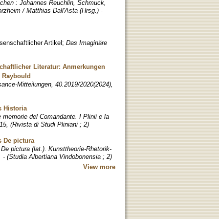
ichen : Johannes Reuchlin, Schmuck,
heim / Matthias Dall'Asta (Hrsg.) -
senschaftlicher Artikel
;
Das Imaginäre
haftlicher Literatur: Anmerkungen
. Raybould
sance-Mitteilungen, 40.2019/2020(2024),
s Historia
 memorie del Comandante. I Plinii e la
, (Rivista di Studi Pliniani ; 2)
s De pictura
 De pictura (lat.). Kunsttheorie-Rhetorik-
. - (Studia Albertiana Vindobonensia ; 2)
View more