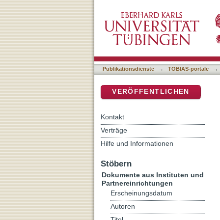
Portal für Zweitveröffentl
DSpace Repositorium (Manakin b
Publikationsdienste
→
TOBIAS-portale
→
VERÖFFENTLICHEN
Kontakt
Verträge
Hilfe und Informationen
Stöbern
Dokumente aus Instituten und
Partnereinrichtungen
Erscheinungsdatum
Autoren
Titel