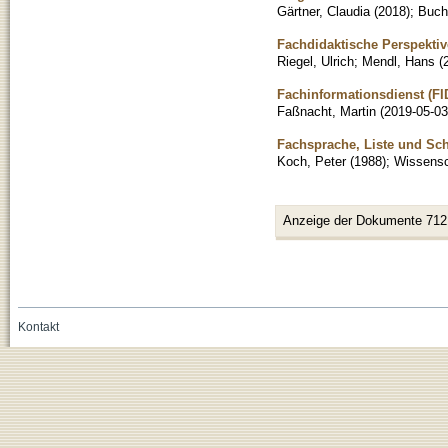
Gärtner, Claudia
(
2018
)
;
Buch
Fachdidaktische Perspektiv
Riegel, Ulrich
;
Mendl, Hans
(
Fachinformationsdienst (FI
Faßnacht, Martin
(
2019-05-03
Fachsprache, Liste und Sch
Koch, Peter
(
1988
)
;
Wissensch
Anzeige der Dokumente 712
Kontakt