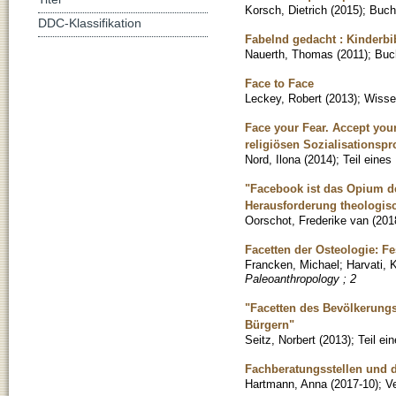
Korsch, Dietrich
(
2015
)
;
Buch
DDC-Klassifikation
Fabelnd gedacht : Kinderbib
Nauerth, Thomas
(
2011
)
;
Buc
Face to Face
Leckey, Robert
(
2013
)
;
Wissen
Face your Fear. Accept you
religiösen Sozialisationsp
Nord, Ilona
(
2014
)
;
Teil eine
"Facebook ist das Opium de
Herausforderung theologisc
Oorschot, Frederike van
(
201
Facetten der Osteologie: Fe
Francken, Michael
;
Harvati, 
Paleoanthropology ; 2
"Facetten des Bevölkerungs
Bürgern"
Seitz, Norbert
(
2013
)
;
Teil ei
Fachberatungsstellen und d
Hartmann, Anna
(
2017-10
)
;
Ve