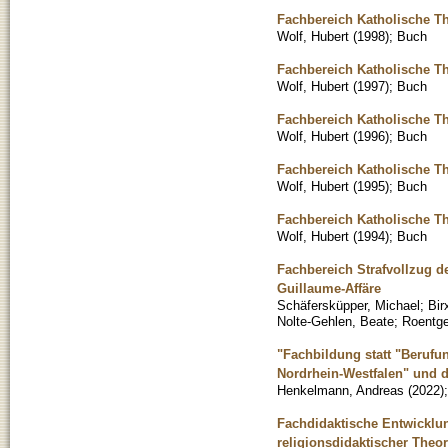
Fachbereich Katholische Th
Wolf, Hubert
(
1998
)
;
Buch
Fachbereich Katholische Th
Wolf, Hubert
(
1997
)
;
Buch
Fachbereich Katholische Th
Wolf, Hubert
(
1996
)
;
Buch
Fachbereich Katholische Th
Wolf, Hubert
(
1995
)
;
Buch
Fachbereich Katholische Th
Wolf, Hubert
(
1994
)
;
Buch
Fachbereich Strafvollzug 
Guillaume-Affäre
Schäfersküpper, Michael
;
Bir
Nolte-Gehlen, Beate
;
Roentge
"Fachbildung statt "Berufu
Nordrhein-Westfalen" und d
Henkelmann, Andreas
(
2022
)
Fachdidaktische Entwickl
religionsdidaktischer Theo