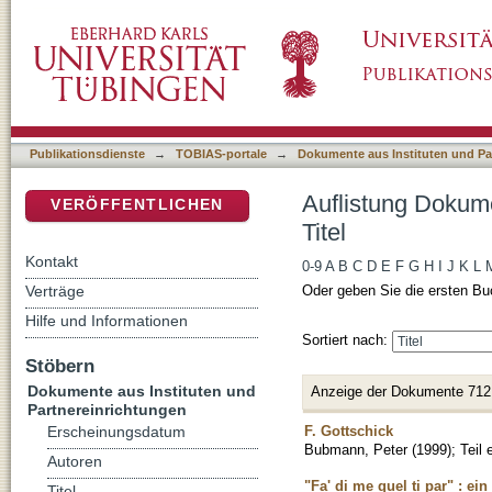
Auflistung Dokumente aus Instituten und Part
DSpace Repositorium (Manakin basiert)
Publikationsdienste
→
TOBIAS-portale
→
Dokumente aus Instituten und Pa
Auflistung Dokume
VERÖFFENTLICHEN
Titel
Kontakt
0-9
A
B
C
D
E
F
G
H
I
J
K
L
Verträge
Oder geben Sie die ersten Bu
Hilfe und Informationen
Sortiert nach:
Stöbern
Dokumente aus Instituten und
Anzeige der Dokumente 712
Partnereinrichtungen
F. Gottschick
Erscheinungsdatum
Bubmann, Peter
(
1999
)
;
Teil
Autoren
"Fa' di me quel ti par" : ei
Titel