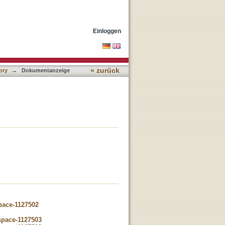
Einloggen
« zurück
ory
→
Dokumentanzeige
space-1127502
dspace-1127503