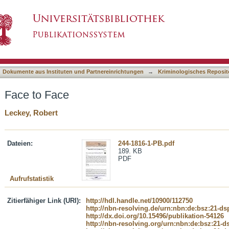
asiert)
Dokumente aus Instituten und Partnereinrichtungen
→
Kriminologisches Reposit
Face to Face
Leckey, Robert
Dateien:
244-1816-1-PB.pdf
189. KB
PDF
Aufrufstatistik
Zitierfähiger Link (URI):
http://hdl.handle.net/10900/112750
http://nbn-resolving.de/urn:nbn:de:bsz:21-d
http://dx.doi.org/10.15496/publikation-54126
http://nbn-resolving.org/urn:nbn:de:bsz:21-