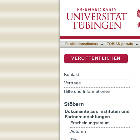
Face to Face
DSpace Repositorium (Manakin b
Publikationsdienste
→
TOBIAS-portale
→
VERÖFFENTLICHEN
Kontakt
Verträge
Hilfe und Informationen
Stöbern
Dokumente aus Instituten und
Partnereinrichtungen
Erscheinungsdatum
Autoren
Titel