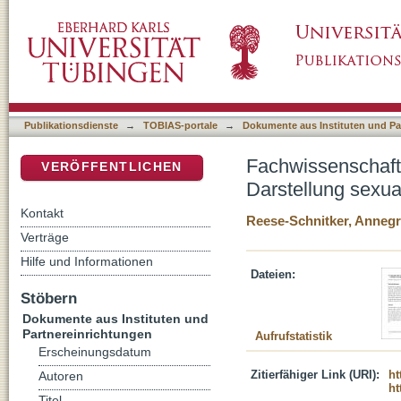
Fachwissenschaftliche und fachdidaktische Pe
DSpace Repositorium (Manakin basiert)
Bibel und Religionsunterricht
Publikationsdienste
→
TOBIAS-portale
→
Dokumente aus Instituten und Pa
Fachwissenschaftl
VERÖFFENTLICHEN
Darstellung sexual
Kontakt
Reese-Schnitker, Annegr
Verträge
Hilfe und Informationen
Dateien:
Stöbern
Dokumente aus Instituten und
Partnereinrichtungen
Aufrufstatistik
Erscheinungsdatum
Zitierfähiger Link (URI):
ht
Autoren
ht
Titel