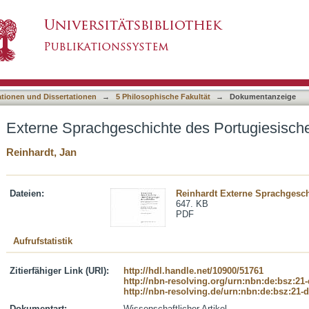
des Portugiesischen in Afrika
asiert)
ationen und Dissertationen
→
5 Philosophische Fakultät
→
Dokumentanzeige
Externe Sprachgeschichte des Portugiesische
Reinhardt, Jan
Dateien:
Reinhardt Externe Sprachgesch
647. KB
PDF
Aufrufstatistik
Zitierfähiger Link (URI):
http://hdl.handle.net/10900/51761
http://nbn-resolving.org/urn:nbn:de:bsz:21
http://nbn-resolving.de/urn:nbn:de:bsz:21-
Dokumentart:
Wissenschaftlicher Artikel