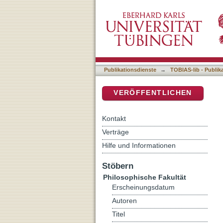
Externe Sprachgeschichte 
DSpace Repositorium (Manakin b
Publikationsdienste
→
TOBIAS-lib - Publik
VERÖFFENTLICHEN
Kontakt
Verträge
Hilfe und Informationen
Stöbern
Philosophische Fakultät
Erscheinungsdatum
Autoren
Titel