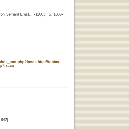
n Gerhard Ernst... - (2003), S. 1083-
c_ohne_pod.php?la=de
http://tobias-
hp?la=en
1842]