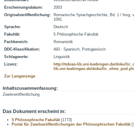
Erscheinungsdatum:
2003
Originalveröffentlichung:
Romanische Sprachgeschichte, Bd. 1 / hrsg. vo
1091
Sprache:
Deutsch
Fakultät:
5 Philosophische Fakultät
Fachbereich:
Romanistik
DDC-Klassifikation:
460 - Spanisch, Portugiesisch
Schlagworte:
Linguistik
Lizenz:
http://tobias-lib.uni-tuebingen.de/doku/li
lib.uni-tuebingen.de/doku/lic_ohne_pod.p
Zur Langanzeige
Inhaltszusammenfassung:
Zweitveröffentlichung
Das Dokument erscheint in:
5 Philosophische Fakultät
[1773]
Portal für Zweitveröffentlichungen der Philosophischen Fakultät
[