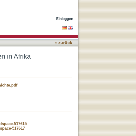
Einloggen
« zurück
n in Afrika
ichte.pdf
-dspace-517615
dspace-517617