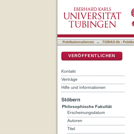
Der Philosoph auf dem The
DSpace Repositorium (Manakin b
"Messingkauf"
Publikationsdienste
→
TOBIAS-lib - Publik
VERÖFFENTLICHEN
Kontakt
Verträge
Hilfe und Informationen
Stöbern
Philosophische Fakultät
Erscheinungsdatum
Autoren
Titel