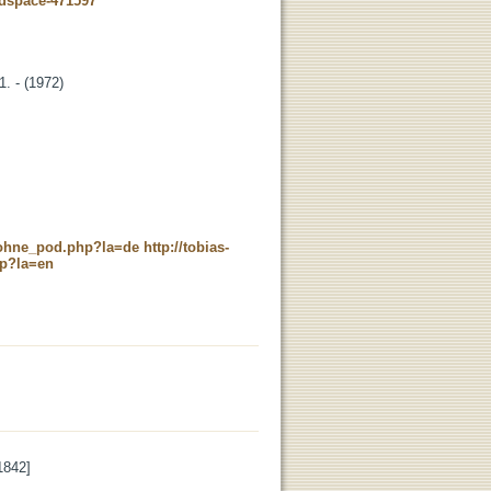
-dspace-471597
1. - (1972)
c_ohne_pod.php?la=de
http://tobias-
hp?la=en
1842]