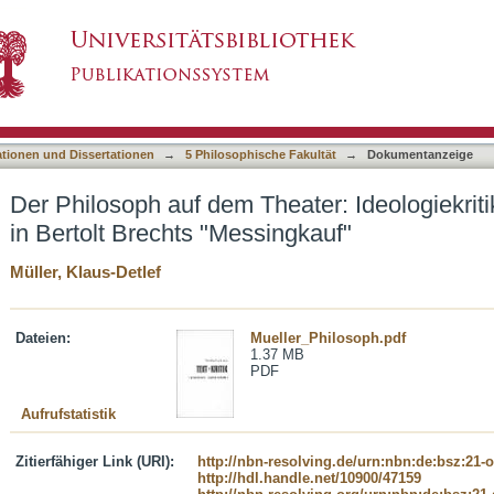
ater: Ideologiekritik und 'Linksabweichung' in 
asiert)
ationen und Dissertationen
→
5 Philosophische Fakultät
→
Dokumentanzeige
Der Philosoph auf dem Theater: Ideologiekrit
in Bertolt Brechts "Messingkauf"
Müller, Klaus-Detlef
Dateien:
Mueller_Philosoph.pdf
1.37 MB
PDF
Aufrufstatistik
Zitierfähiger Link (URI):
http://nbn-resolving.de/urn:nbn:de:bsz:21-
http://hdl.handle.net/10900/47159