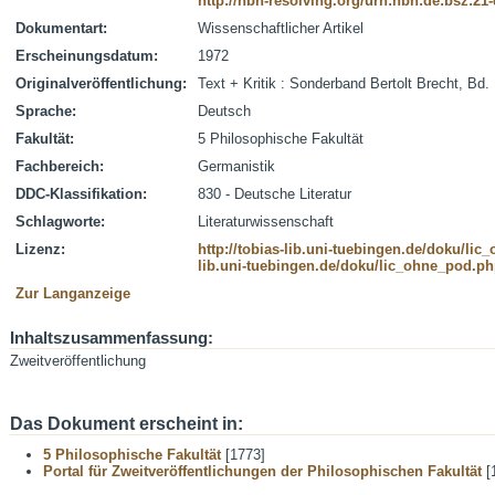
http://nbn-resolving.org/urn:nbn:de:bsz:21
Dokumentart:
Wissenschaftlicher Artikel
Erscheinungsdatum:
1972
Originalveröffentlichung:
Text + Kritik : Sonderband Bertolt Brecht, Bd. 
Sprache:
Deutsch
Fakultät:
5 Philosophische Fakultät
Fachbereich:
Germanistik
DDC-Klassifikation:
830 - Deutsche Literatur
Schlagworte:
Literaturwissenschaft
Lizenz:
http://tobias-lib.uni-tuebingen.de/doku/li
lib.uni-tuebingen.de/doku/lic_ohne_pod.p
Zur Langanzeige
Inhaltszusammenfassung:
Zweitveröffentlichung
Das Dokument erscheint in:
5 Philosophische Fakultät
[1773]
Portal für Zweitveröffentlichungen der Philosophischen Fakultät
[