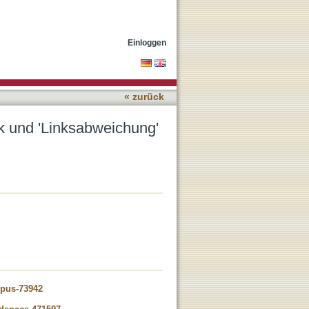
Bertolt Brechts
Einloggen
« zurück
ik und 'Linksabweichung'
opus-73942