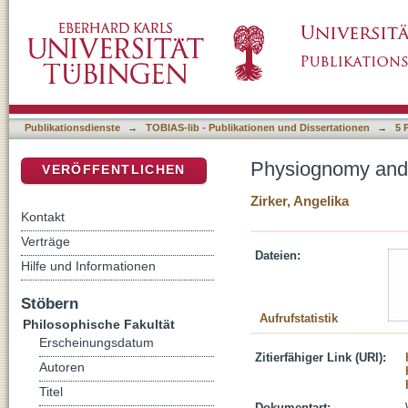
Physiognomy and the reading of character in
DSpace Repositorium (Manakin basiert)
Publikationsdienste
→
TOBIAS-lib - Publikationen und Dissertationen
→
5 
Physiognomy and t
VERÖFFENTLICHEN
Zirker, Angelika
Kontakt
Verträge
Dateien:
Hilfe und Informationen
Stöbern
Aufrufstatistik
Philosophische Fakultät
Erscheinungsdatum
Zitierfähiger Link (URI):
Autoren
Titel
Dokumentart: