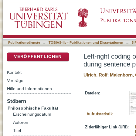
Left-right coding of past and future in langu
DSpace Repositorium (Manakin basiert)
Publikationsdienste
→
TOBIAS-lib - Publikationen und Dissertationen
→
5 
Left-right coding 
VERÖFFENTLICHEN
during sentence 
Kontakt
Ulrich, Rolf
;
Maienborn, 
Verträge
Hilfe und Informationen
Dateien:
Stöbern
Philosophische Fakultät
Aufrufstatistik
Erscheinungsdatum
Autoren
Zitierfähiger Link (URI):
Titel