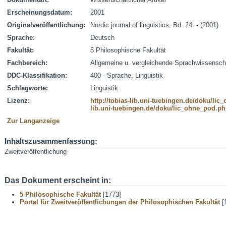
Erscheinungsdatum:
2001
Originalveröffentlichung:
Nordic journal of linguistics, Bd. 24. - (2001)
Sprache:
Deutsch
Fakultät:
5 Philosophische Fakultät
Fachbereich:
Allgemeine u. vergleichende Sprachwissensch
DDC-Klassifikation:
400 - Sprache, Linguistik
Schlagworte:
Linguistik
Lizenz:
http://tobias-lib.uni-tuebingen.de/doku/li
lib.uni-tuebingen.de/doku/lic_ohne_pod.p
Zur Langanzeige
Inhaltszusammenfassung:
Zweitveröffentlichung
Das Dokument erscheint in:
5 Philosophische Fakultät
[1773]
Portal für Zweitveröffentlichungen der Philosophischen Fakultät
[