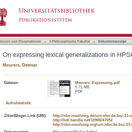
eralizations in HPSG
asiert)
ationen und Dissertationen
→
5 Philosophische Fakultät
→
Dokumentanzeige
On expressing lexical generalizations in HP
Meurers, Detmar
Dateien:
Meurers_Expressing.pdf
5.71 MB
PDF
Aufrufstatistik
Zitierfähiger Link (URI):
http://nbn-resolving.de/urn:nbn:de:bsz:21-
http://hdl.handle.net/10900/47052
http://nbn-resolving.org/urn:nbn:de:bsz:21
Dokumentart:
Wissenschaftlicher Artikel