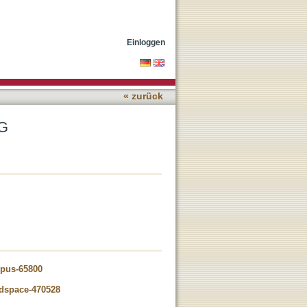
Einloggen
« zurück
SG
opus-65800
-dspace-470528