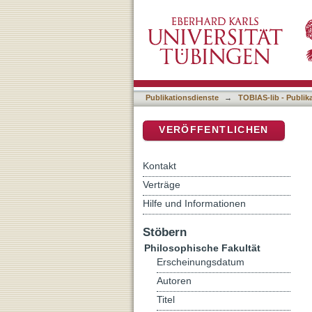
On expressing lexical gen
DSpace Repositorium (Manakin b
Publikationsdienste
→
TOBIAS-lib - Publik
VERÖFFENTLICHEN
Kontakt
Verträge
Hilfe und Informationen
Stöbern
Philosophische Fakultät
Erscheinungsdatum
Autoren
Titel