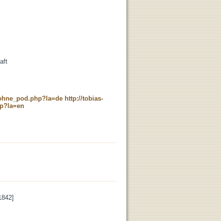
aft
c_ohne_pod.php?la=de
http://tobias-
hp?la=en
1842]