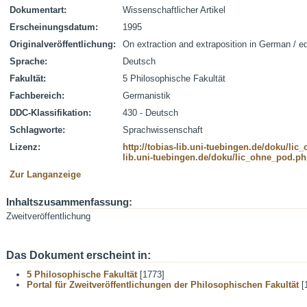
Dokumentart:
Wissenschaftlicher Artikel
Erscheinungsdatum:
1995
Originalveröffentlichung:
On extraction and extraposition in German / ed.
Sprache:
Deutsch
Fakultät:
5 Philosophische Fakultät
Fachbereich:
Germanistik
DDC-Klassifikation:
430 - Deutsch
Schlagworte:
Sprachwissenschaft
Lizenz:
http://tobias-lib.uni-tuebingen.de/doku/li
lib.uni-tuebingen.de/doku/lic_ohne_pod.p
Zur Langanzeige
Inhaltszusammenfassung:
Zweitveröffentlichung
Das Dokument erscheint in:
5 Philosophische Fakultät
[1773]
Portal für Zweitveröffentlichungen der Philosophischen Fakultät
[