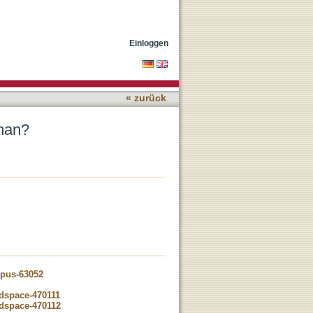
Einloggen
« zurück
rman?
opus-63052
-dspace-470111
-dspace-470112