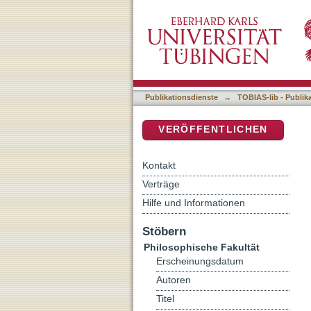
Extractions from verb-se
DSpace Repositorium (Manakin b
Publikationsdienste
→
TOBIAS-lib - Publik
VERÖFFENTLICHEN
Kontakt
Verträge
Hilfe und Informationen
Stöbern
Philosophische Fakultät
Erscheinungsdatum
Autoren
Titel