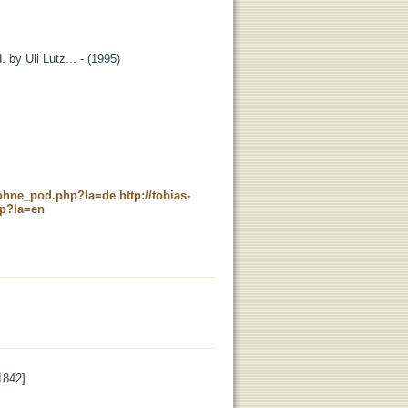
 by Uli Lutz... - (1995)
c_ohne_pod.php?la=de
http://tobias-
hp?la=en
1842]