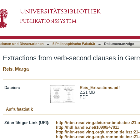
cond clauses in German?
asiert)
ationen und Dissertationen
→
5 Philosophische Fakultät
→
Dokumentanzeige
Extractions from verb-second clauses in Ge
Reis, Marga
Dateien:
Reis_Extractions.pdf
2.21 MB
PDF
Aufrufstatistik
Zitierfähiger Link (URI):
http://nbn-resolving.de/urn:nbn:de:bsz:21-
http://hdl.handle.net/10900/47011
http://nbn-resolving.org/urn:nbn:de:bsz:21
http://nbn-resolving.org/urn:nbn:de:bsz:21