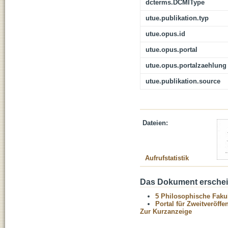
dcterms.DCMIType
utue.publikation.typ
utue.opus.id
utue.opus.portal
utue.opus.portalzaehlung
utue.publikation.source
Dateien:
Aufrufstatistik
Das Dokument erschein
5 Philosophische Fakul
Portal für Zweitveröff
Zur Kurzanzeige