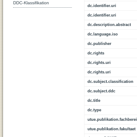
DDC-Klassifikation
dc.identifier.uri
dc.identifier.uri
dc.description.abstract
dc.language.iso
dc.publisher
dc.rights
dc.rights.uri
dc.rights.uri
dc.subject.classification
dc.subject.ddc
dc.title
dc.type
utue.publikation.fachbere
utue.publikation.fakultaet