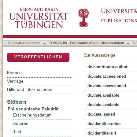
Bild und Ideal
DSpace Repositorium (Manakin basiert)
Publikationsdienste
→
TOBIAS-lib - Publikationen und Dissertationen
→
5 
Zur Kurzanzeige
VERÖFFENTLICHEN
dc.contributor.author
Kontakt
dc.date.accessioned
Verträge
dc.date.accessioned
Hilfe und Informationen
dc.date.available
Stöbern
dc.date.available
Philosophische Fakultät
dc.date.issued
Erscheinungsdatum
Autoren
dc.identifier.other
Titel
dc.identifier.uri