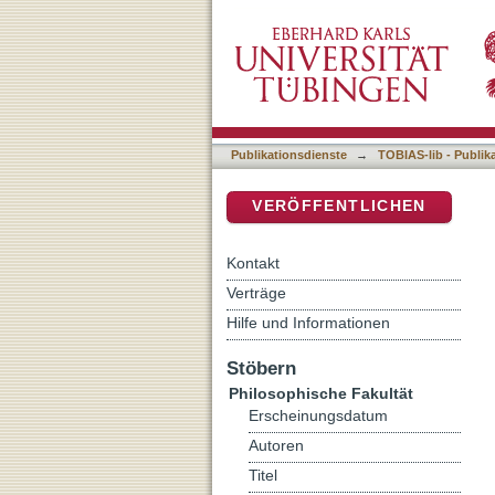
Die Hölle auf Erden: Übe
DSpace Repositorium (Manakin b
'Willehalm'
Publikationsdienste
→
TOBIAS-lib - Publik
VERÖFFENTLICHEN
Kontakt
Verträge
Hilfe und Informationen
Stöbern
Philosophische Fakultät
Erscheinungsdatum
Autoren
Titel