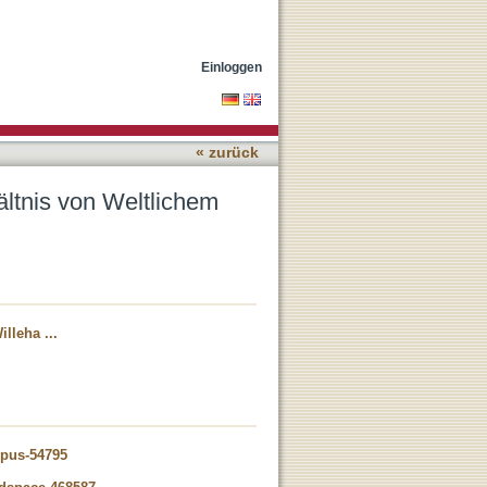
Geistlichem in Wolframs
Einloggen
« zurück
ltnis von Weltlichem
lleha ...
opus-54795