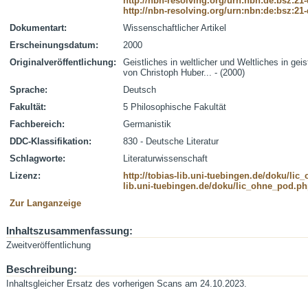
http://nbn-resolving.org/urn:nbn:de:bsz:21
http://nbn-resolving.org/urn:nbn:de:bsz:21
Dokumentart:
Wissenschaftlicher Artikel
Erscheinungsdatum:
2000
Originalveröffentlichung:
Geistliches in weltlicher und Weltliches in geist
von Christoph Huber... - (2000)
Sprache:
Deutsch
Fakultät:
5 Philosophische Fakultät
Fachbereich:
Germanistik
DDC-Klassifikation:
830 - Deutsche Literatur
Schlagworte:
Literaturwissenschaft
Lizenz:
http://tobias-lib.uni-tuebingen.de/doku/li
lib.uni-tuebingen.de/doku/lic_ohne_pod.p
Zur Langanzeige
Inhaltszusammenfassung:
Zweitveröffentlichung
Beschreibung:
Inhaltsgleicher Ersatz des vorherigen Scans am 24.10.2023.