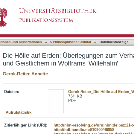
rlegungen zum Verhältnis von Weltlichem und 
asiert)
ationen und Dissertationen
→
5 Philosophische Fakultät
→
Dokumentanzeige
Die Hölle auf Erden: Überlegungen zum Verhä
und Geistlichem in Wolframs 'Willehalm'
Gerok-Reiter, Annette
Dateien:
Gerok-Reiter_Die Hölle auf Erden_Wi
734. KB
PDF
Aufrufstatistik
Zitierfähiger Link (URI):
http://nbn-resolving.de/urn:nbn:de:bsz:21-
http://hdl.handle.net/10900/46858