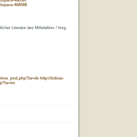
-dspace-468587
-dspace-468588
licher Literatur des Mittelalters / hrsg.
c_ohne_pod.php?la=de
http://tobias-
hp?la=en