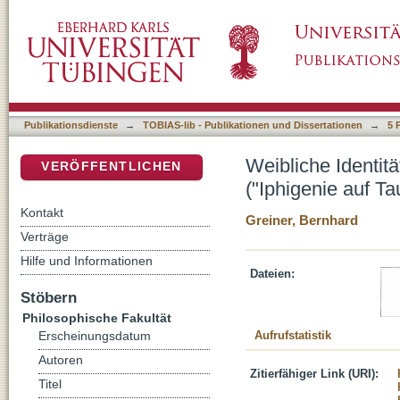
Weibliche Identität und ihre Medien: zwei En
DSpace Repositorium (Manakin basiert)
einer schönen Seele")
Publikationsdienste
→
TOBIAS-lib - Publikationen und Dissertationen
→
5 
Weibliche Identit
VERÖFFENTLICHEN
("Iphigenie auf T
Kontakt
Greiner, Bernhard
Verträge
Hilfe und Informationen
Dateien:
Stöbern
Philosophische Fakultät
Aufrufstatistik
Erscheinungsdatum
Autoren
Zitierfähiger Link (URI):
Titel