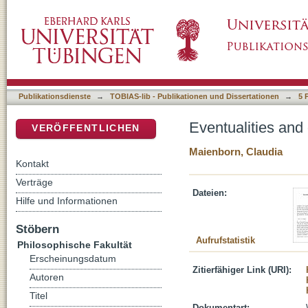
Eventualities and different things: a reply
DSpace Repositorium (Manakin basiert)
Publikationsdienste
→
TOBIAS-lib - Publikationen und Dissertationen
→
5 
Eventualities and d
VERÖFFENTLICHEN
Maienborn, Claudia
Kontakt
Verträge
Dateien:
Hilfe und Informationen
Stöbern
Aufrufstatistik
Philosophische Fakultät
Erscheinungsdatum
Zitierfähiger Link (URI):
Autoren
Titel
Dokumentart: