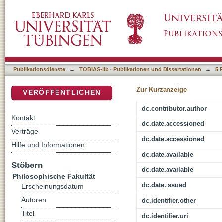
On the position and interpretation of locative
DSpace Repositorium (Manakin basiert)
Publikationsdienste
→
TOBIAS-lib - Publikationen und Dissertationen
→
5 
Zur Kurzanzeige
VERÖFFENTLICHEN
dc.contributor.author
Kontakt
dc.date.accessioned
Verträge
dc.date.accessioned
Hilfe und Informationen
dc.date.available
Stöbern
dc.date.available
Philosophische Fakultät
dc.date.issued
Erscheinungsdatum
Autoren
dc.identifier.other
Titel
dc.identifier.uri