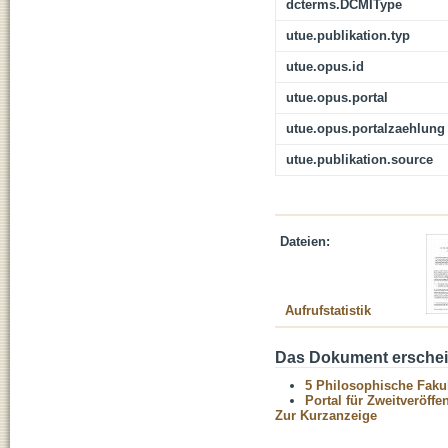
dcterms.DCMIType
utue.publikation.typ
utue.opus.id
utue.opus.portal
utue.opus.portalzaehlung
utue.publikation.source
Dateien:
Aufrufstatistik
Das Dokument erschein
5 Philosophische Fakul
Portal für Zweitveröff
Zur Kurzanzeige