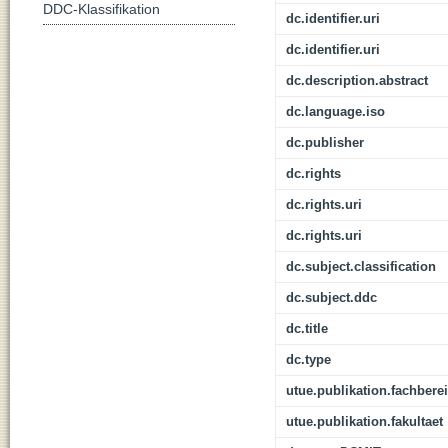
DDC-Klassifikation
dc.identifier.uri
dc.identifier.uri
dc.description.abstract
dc.language.iso
dc.publisher
dc.rights
dc.rights.uri
dc.rights.uri
dc.subject.classification
dc.subject.ddc
dc.title
dc.type
utue.publikation.fachbere
utue.publikation.fakultaet