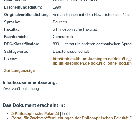
Erscheinungsdatum:
1999
Originalveröffentlichung:
Verhandlungen mit dem New Historicism / hrsg.
Sprache:
Deutsch
Fakultät:
5 Philosophische Fakultät
Fachbereich:
Germanistik
DDC-Klassifikation:
839 - Literatur in anderen germanischen Spra
Schlagworte:
Literaturwissenschaft
Lizenz:
http://tobias-lib.uni-tuebingen.de/doku/li
lib.uni-tuebingen.de/doku/lic_ohne_pod.p
Zur Langanzeige
Inhaltszusammenfassung:
Zweitveröffentlichung
Das Dokument erscheint in:
5 Philosophische Fakultät
[1773]
Portal für Zweitveröffentlichungen der Philosophischen Fakultät
[