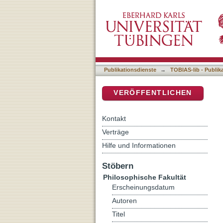
New historicism und Altno
DSpace Repositorium (Manakin b
Publikationsdienste
→
TOBIAS-lib - Publik
VERÖFFENTLICHEN
Kontakt
Verträge
Hilfe und Informationen
Stöbern
Philosophische Fakultät
Erscheinungsdatum
Autoren
Titel