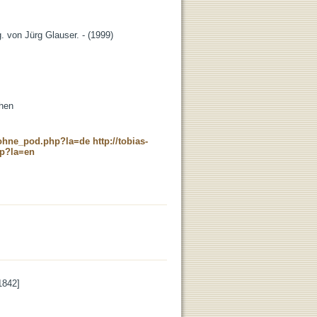
 von Jürg Glauser. - (1999)
chen
c_ohne_pod.php?la=de
http://tobias-
hp?la=en
1842]