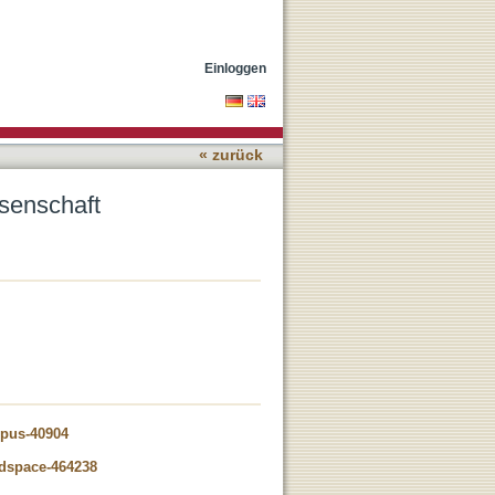
Einloggen
« zurück
ssenschaft
opus-40904
-dspace-464238