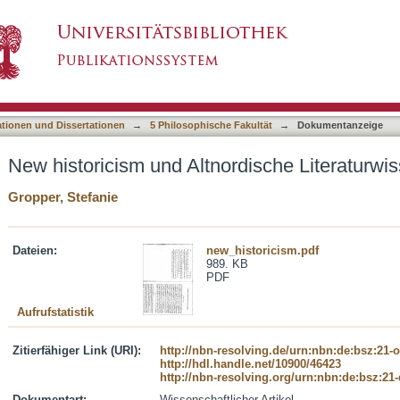
rdische Literaturwissenschaft
asiert)
ationen und Dissertationen
→
5 Philosophische Fakultät
→
Dokumentanzeige
New historicism und Altnordische Literaturwi
Gropper, Stefanie
Dateien:
new_historicism.pdf
989. KB
PDF
Aufrufstatistik
Zitierfähiger Link (URI):
http://nbn-resolving.de/urn:nbn:de:bsz:21-
http://hdl.handle.net/10900/46423
http://nbn-resolving.org/urn:nbn:de:bsz:21
Dokumentart:
Wissenschaftlicher Artikel