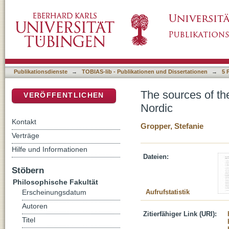
The sources of the transitional period betwe
DSpace Repositorium (Manakin basiert)
Publikationsdienste
→
TOBIAS-lib - Publikationen und Dissertationen
→
5 
The sources of th
VERÖFFENTLICHEN
Nordic
Kontakt
Gropper, Stefanie
Verträge
Hilfe und Informationen
Dateien:
Stöbern
Philosophische Fakultät
Aufrufstatistik
Erscheinungsdatum
Autoren
Zitierfähiger Link (URI):
Titel