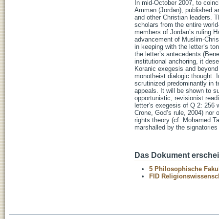
In mid-October 2007, to coinc
Amman (Jordan), published a
and other Christian leaders. 
scholars from the entire worl
members of Jordan’s ruling Has
advancement of Muslim-Christ
in keeping with the letter’s t
the letter’s antecedents (Be
institutional anchoring, it d
Koranic exegesis and beyond th
monotheist dialogic thought. In
scrutinized predominantly in t
appeals. It will be shown to s
opportunistic, revisionist read
letter’s exegesis of Q 2: 256 
Crone, God’s rule, 2004) nor o
rights theory (cf. Mohamed Talb
marshalled by the signatories 
Das Dokument erschein
5 Philosophische Fakul
FID Religionswissensch