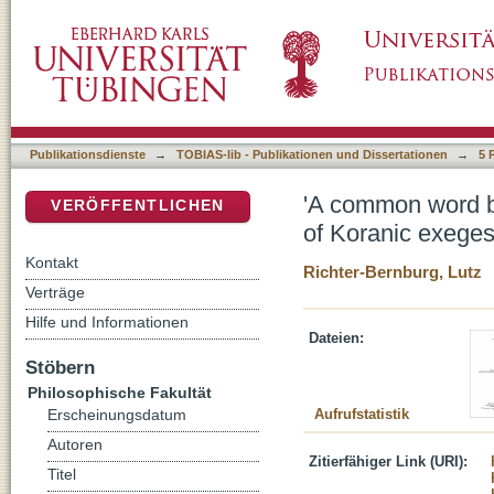
'A common word between us and you': observa
DSpace Repositorium (Manakin basiert)
interreligious dialogue
Publikationsdienste
→
TOBIAS-lib - Publikationen und Dissertationen
→
5 
'A common word b
VERÖFFENTLICHEN
of Koranic exegesi
Kontakt
Richter-Bernburg, Lutz
Verträge
Hilfe und Informationen
Dateien:
Stöbern
Philosophische Fakultät
Aufrufstatistik
Erscheinungsdatum
Autoren
Zitierfähiger Link (URI):
Titel