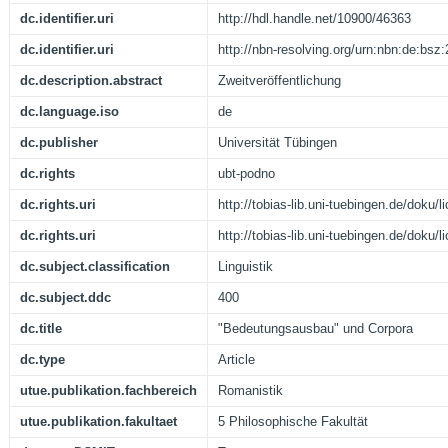
dc.identifier.uri
http://hdl.handle.net/10900/46363
dc.identifier.uri
http://nbn-resolving.org/urn:nbn:de:bs
dc.description.abstract
Zweitveröffentlichung
dc.language.iso
de
dc.publisher
Universität Tübingen
dc.rights
ubt-podno
dc.rights.uri
http://tobias-lib.uni-tuebingen.de/doku
dc.rights.uri
http://tobias-lib.uni-tuebingen.de/doku
dc.subject.classification
Linguistik
dc.subject.ddc
400
dc.title
"Bedeutungsausbau" und Corpora
dc.type
Article
utue.publikation.fachbereich
Romanistik
utue.publikation.fakultaet
5 Philosophische Fakultät