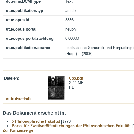
dcterms.DCMIType
Text
utue.publikation.typ
article
utue.opus.id
3836
utue.opus.portal
neuphil
utue.opus.portalzaehlung
0.00000
utue.publikation.source
Lexikalische Semantik und Korpuslinguist
(Hrsg.). - (2006)
Dateien:
C55.pdf
2.44 MB
PDF
Aufrufstatistik
Das Dokument erscheint in:
5 Philosophische Fakultät
[1773]
Portal für Zweitveröffentlichungen der Philosophischen Fakultät
[
Zur Kurzanzeige