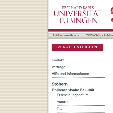
"Bedeutungsausbau" und
DSpace Repositorium (Manakin b
Publikationsdienste
→
TOBIAS-lib - Publik
VERÖFFENTLICHEN
Kontakt
Verträge
Hilfe und Informationen
Stöbern
Philosophische Fakultät
Erscheinungsdatum
Autoren
Titel