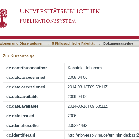
 Corpora
asiert)
ationen und Dissertationen
→
5 Philosophische Fakultät
→
Dokumentanzeige
Zur Kurzanzeige
dc.contributor.author
Kabatek, Johannes
dc.date.accessioned
2009-04-06
dc.date.accessioned
2014-03-18T09:53:11Z
dc.date.available
2009-04-06
dc.date.available
2014-03-18T09:53:11Z
dc.date.issued
2006
dc.identifier.other
305224492
dc.identifier.uri
http://nbn-resolving.de/urn:nbn:de:bsz