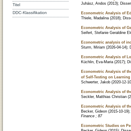
Juhász, Andos
(
2013
)
;
Disser
Titel
DDC-Klassifikation
Econometric Analysis of E
Thiele, Madalina
(
2018
)
;
Diss
Econometric Analysis of Ge
Seifert, Stefanie Geraldine El
Econometric analysis of in
Sturm, Miriam
(
2026-04-14
)
;
Econometric Analysis of Lo
Küchlin, Eva-Maria
(
2017
)
;
Di
Econometric Analysis of th
of Self-Testing on Learnin
Schwerter, Jakob
(
2020-12-1
Econometric Analysis of t
Seckler, Matthias Christian
(
2
Econometric Analysis of t
Becker, Gideon
(
2015-10-19
)
Finance ; 87
Econometric Studies on Pe
Becker, Gideon
(
2015
)
;
Disse