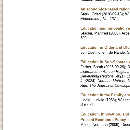
An economics-based rationa
Stark, Oded
(
2020-09-15
)
;
Wi
Economics ; No. 137
Education and innovation a
Stadler, Manfred
(
2006
)
;
Arbe
302
Education in Older and Ol
von Doetinchem de Rande, S
Education in Sub-Saharan A
Ferber, Sarah
(
2025-09-26
)
;
D
Estimates in African Region
Developing Regions, 40(1), 1
J. (2024). Nutrition Matters:
Run. The Journal of Developm
Education in the Family an
Liegle, Ludwig
(
1986
)
;
Wissens
S.57-74
Education, Innovation, and 
Present Economic Policy
Müller, Normann
(
2009
)
;
Disse