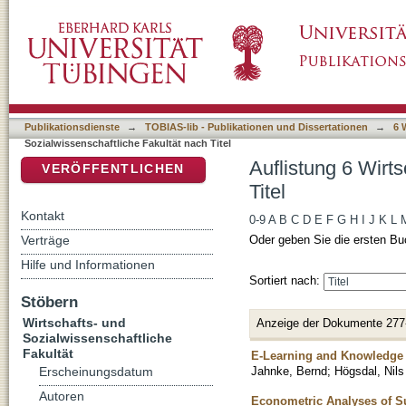
Auflistung 6 Wirtschafts- und Sozialwissensch
DSpace Repositorium (Manakin basiert)
Publikationsdienste
→
TOBIAS-lib - Publikationen und Dissertationen
→
6 
Sozialwissenschaftliche Fakultät nach Titel
Auflistung 6 Wirt
VERÖFFENTLICHEN
Titel
Kontakt
0-9
A
B
C
D
E
F
G
H
I
J
K
L
Verträge
Oder geben Sie die ersten Bu
Hilfe und Informationen
Sortiert nach:
Stöbern
Wirtschafts- und
Anzeige der Dokumente 277
Sozialwissenschaftliche
Fakultät
E-Learning and Knowledge
Jahnke, Bernd
;
Högsdal, Nils
Erscheinungsdatum
Autoren
Econometric Analyses of Su