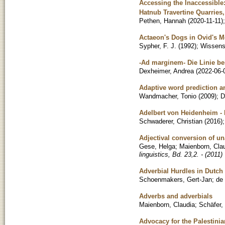
Accessing the Inaccessible:
Hatnub Travertine Quarries
Pethen, Hannah
(
2020-11-11
)
Actaeon's Dogs in Ovid's 
Sypher, F. J.
(
1992
)
;
Wissensc
-Ad marginem- Die Linie bei
Dexheimer, Andrea
(
2022-06-
Adaptive word prediction a
Wandmacher, Tonio
(
2009
)
;
D
Adelbert von Heidenheim - 
Schwaderer, Christian
(
2016
)
Adjectival conversion of u
Gese, Helga
;
Maienborn, Cla
linguistics, Bd. 23,2. - (2011)
Adverbial Hurdles in Dutch
Schoenmakers, Gert-Jan
;
de 
Adverbs and adverbials
Maienborn, Claudia
;
Schäfer,
Advocacy for the Palestinia