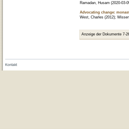
Ramadan, Husam
(
2020-03-0
Advocating change: monaster
West, Charles
(
2012
)
;
Wissens
Anzeige der Dokumente 7-2
Kontakt