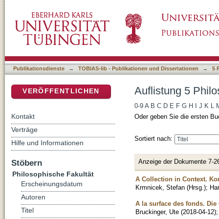
Auflistung 5 Philosophische Fakultät nach Tit
DSpace Repositorium (Manakin basiert)
Publikationsdienste
→
TOBIAS-lib - Publikationen und Dissertationen
→
5 
Auflistung 5 Philo
VERÖFFENTLICHEN
0-9
A
B
C
D
E
F
G
H
I
J
K
L
Kontakt
Oder geben Sie die ersten Bu
Verträge
Sortiert nach:
Hilfe und Informationen
Anzeige der Dokumente 7-2
Stöbern
Philosophische Fakultät
A Collection in Context. K
Erscheinungsdatum
Krmnicek, Stefan (Hrsg.)
;
Har
Autoren
A la surface des fonds. Die
Titel
Bruckinger, Ute
(
2018-04-12
)