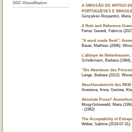
DDC-Klassifikation
A OMISSÃO DO ARTIGO E
PORTUGUESES E BRASILE
Gonçalves Rospantini, Maria 
A Role and Reference Gram
Ferraz Gerardi, Fabrício
(
202
"A word made flesh": Anme
Bauer, Matthias
(
2006
)
;
Wisse
L'abbaye de Bebenhausen, u
Scholkmann, Barbara
(
1994
)
"Die Abenteuer des Prinzen
Lange, Barbara
(
2012
)
;
Wissen
Abschlussbericht des BKM-
Ananieva, Anna
;
Gestwa, Kla
Absolute Prosa? Anmerkung
Moog-Grünewald, Maria
(
199
- (1992)
The Acceptability of Extrap
Weber, Sabrina
(
2019-07-31
)