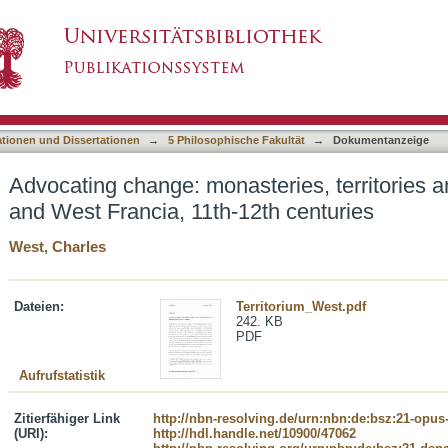
eries, territories and justice between East an
asiert)
ationen und Dissertationen
→
5 Philosophische Fakultät
→
Dokumentanzeige
Advocating change: monasteries, territories 
and West Francia, 11th-12th centuries
West, Charles
Dateien:
Territorium_West.pdf
242. KB
PDF
Aufrufstatistik
Zitierfähiger Link
http://nbn-resolving.de/urn:nbn:de:bsz:21-opus
(URI):
http://hdl.handle.net/10900/47062