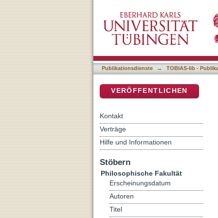
Advocating change: monast
DSpace Repositorium (Manakin b
centuries
Publikationsdienste
→
TOBIAS-lib - Publik
VERÖFFENTLICHEN
Kontakt
Verträge
Hilfe und Informationen
Stöbern
Philosophische Fakultät
Erscheinungsdatum
Autoren
Titel