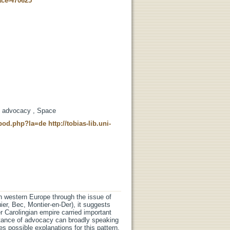
ace-470625
al advocacy , Space
t_pod.php?la=de
http://tobias-lib.uni-
s in western Europe through the issue of
ier, Bec, Montier-en-Der), it suggests
er Carolingian empire carried important
rtance of advocacy can broadly speaking
 possible explanations for this pattern.