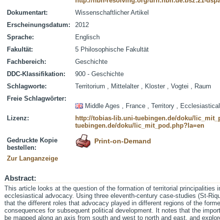
http://nbn-resolving.org/urn:nbn:de:bsz:21-dsp
Dokumentart:
Wissenschaftlicher Artikel
Erscheinungsdatum:
2012
Sprache:
Englisch
Fakultät:
5 Philosophische Fakultät
Fachbereich:
Geschichte
DDC-Klassifikation:
900 - Geschichte
Schlagworte:
Territorium , Mittelalter , Kloster , Vogtei , Raum
Freie Schlagwörter:
Middle Ages , France , Territory , Ecclesiastic
Lizenz:
http://tobias-lib.uni-tuebingen.de/doku/lic_mi
tuebingen.de/doku/lic_mit_pod.php?la=en
Gedruckte Kopie
Print-on-Demand
bestellen:
Zur Langanzeige
Abstract:
This article looks at the question of the formation of territorial principalitie
ecclesiastical advocacy. Using three eleventh-century case-studies (St-Riqu
that the different roles that advocacy played in different regions of the form
consequences for subsequent political development. It notes that the impo
be mapped along an axis from south and west to north and east, and explores