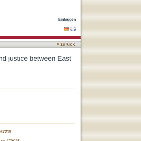
d West Francia, 11th-12th
Einloggen
« zurück
and justice between East
-67219