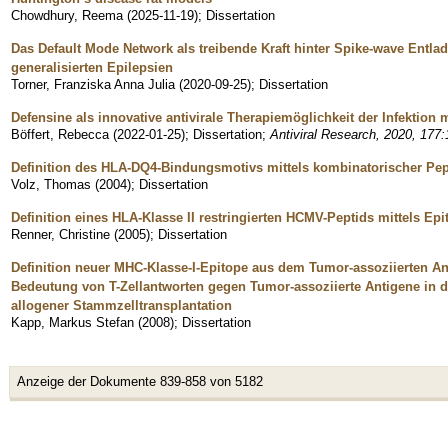
Chowdhury, Reema
(
2025-11-19
)
;
Dissertation
Das Default Mode Network als treibende Kraft hinter Spike-wave Entla
generalisierten Epilepsien
Torner, Franziska Anna Julia
(
2020-09-25
)
;
Dissertation
Defensine als innovative antivirale Therapiemöglichkeit der Infektio
Böffert, Rebecca
(
2022-01-25
)
;
Dissertation
;
Antiviral Research, 2020, 177
Definition des HLA-DQ4-Bindungsmotivs mittels kombinatorischer Pep
Volz, Thomas
(
2004
)
;
Dissertation
Definition eines HLA-Klasse II restringierten HCMV-Peptids mittels Ep
Renner, Christine
(
2005
)
;
Dissertation
Definition neuer MHC-Klasse-I-Epitope aus dem Tumor-assoziierten 
Bedeutung von T-Zellantworten gegen Tumor-assoziierte Antigene in 
allogener Stammzelltransplantation
Kapp, Markus Stefan
(
2008
)
;
Dissertation
Anzeige der Dokumente 839-858 von 5182