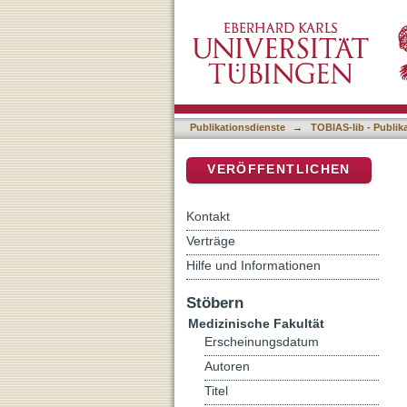
Auflistung 4 Medizinische 
DSpace Repositorium (Manakin b
Publikationsdienste
→
TOBIAS-lib - Publik
VERÖFFENTLICHEN
Kontakt
Verträge
Hilfe und Informationen
Stöbern
Medizinische Fakultät
Erscheinungsdatum
Autoren
Titel