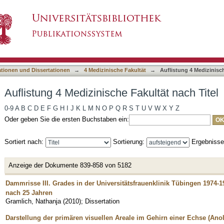
Fakultät nach Titel
asiert)
ationen und Dissertationen
→
4 Medizinische Fakultät
→
Auflistung 4 Medizinisch
Auflistung 4 Medizinische Fakultät nach Titel
0-9
A
B
C
D
E
F
G
H
I
J
K
L
M
N
O
P
Q
R
S
T
U
V
W
X
Y
Z
Oder geben Sie die ersten Buchstaben ein:
Sortiert nach:
Sortierung:
Ergebniss
Anzeige der Dokumente 839-858 von 5182
Dammrisse III. Grades in der Universitätsfrauenklinik Tübingen 1974-1
nach 25 Jahren
Gramlich, Nathanja
(
2010
)
;
Dissertation
Darstellung der primären visuellen Areale im Gehirn einer Echse (Ano