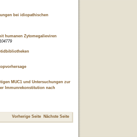
dungen bei idiopathischen
n mit humanen Zytomegalieviren
:104779
tidbibliotheken
itopvorhersage
Antigen MUC1 und Untersuchungen zur
der Immunrekonstitution nach
Vorherige Seite
Nächste Seite