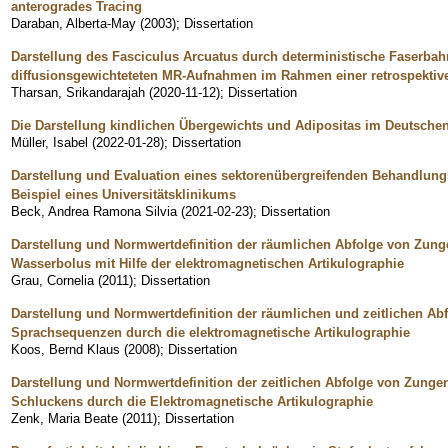
anterogrades Tracing
Daraban, Alberta-May
(
2003
)
;
Dissertation
Darstellung des Fasciculus Arcuatus durch deterministische Faserb
diffusionsgewichteteten MR-Aufnahmen im Rahmen einer retrospektiv
Tharsan, Srikandarajah
(
2020-11-12
)
;
Dissertation
Die Darstellung kindlichen Übergewichts und Adipositas im Deutschen 
Müller, Isabel
(
2022-01-28
)
;
Dissertation
Darstellung und Evaluation eines sektorenübergreifenden Behandlung
Beispiel eines Universitätsklinikums
Beck, Andrea Ramona Silvia
(
2021-02-23
)
;
Dissertation
Darstellung und Normwertdefinition der räumlichen Abfolge von Zu
Wasserbolus mit Hilfe der elektromagnetischen Artikulographie
Grau, Cornelia
(
2011
)
;
Dissertation
Darstellung und Normwertdefinition der räumlichen und zeitlichen A
Sprachsequenzen durch die elektromagnetische Artikulographie
Koos, Bernd Klaus
(
2008
)
;
Dissertation
Darstellung und Normwertdefinition der zeitlichen Abfolge von Zun
Schluckens durch die Elektromagnetische Artikulographie
Zenk, Maria Beate
(
2011
)
;
Dissertation