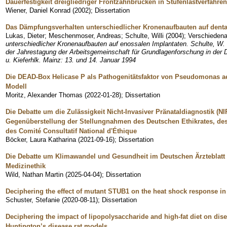
Dauerfestigkeit dreigliedriger Frontzahnbrücken in Stufenlastverfahren
Wiener, Daniel Konrad
(
2002
)
;
Dissertation
Das Dämpfungsverhalten unterschiedlicher Kronenaufbauten auf denta
Lukas, Dieter
;
Meschenmoser, Andreas
;
Schulte, Willi
(
2004
)
;
Verschiedena
unterschiedlicher Kronenaufbauten auf enossalen Implantaten. Schulte, W
der Jahrestagung der Arbeitsgemeinschaft für Grundlagenforschung in der 
u. Kieferhlk. Mainz: 13. und 14. Januar 1994
Die DEAD-Box Helicase P als Pathogenitätsfaktor von Pseudomonas ae
Modell
Moritz, Alexander Thomas
(
2022-01-28
)
;
Dissertation
Die Debatte um die Zulässigkeit Nicht-Invasiver Pränataldiagnostik (NI
Gegenüberstellung der Stellungnahmen des Deutschen Ethikrates, des
des Comité Consultatif National d'Éthique
Böcker, Laura Katharina
(
2021-09-16
)
;
Dissertation
Die Debatte um Klimawandel und Gesundheit im Deutschen Ärzteblatt v
Medizinethik
Wild, Nathan Martin
(
2025-04-04
)
;
Dissertation
Deciphering the effect of mutant STUB1 on the heat shock response in
Schuster, Stefanie
(
2020-08-11
)
;
Dissertation
Deciphering the impact of lipopolysaccharide and high-fat diet on di
Huntington’s disease rat models