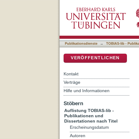
Auflistung TOBIAS-lib - P
DSpace Repositorium (Manakin b
Publikationsdienste
→
TOBIAS-lib - Publik
VERÖFFENTLICHEN
Kontakt
Verträge
Hilfe und Informationen
Stöbern
Auflistung TOBIAS-lib -
Publikationen und
Dissertationen nach Titel
Erscheinungsdatum
Autoren