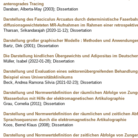
anterogrades Tracing
Daraban, Alberta-May
(
2003
)
;
Dissertation
Darstellung des Fasciculus Arcuatus durch deterministische Faserb
diffusionsgewichteteten MR-Aufnahmen im Rahmen einer retrospektiv
Tharsan, Srikandarajah
(
2020-11-12
)
;
Dissertation
Darstellung großer graphischer Modelle : Methoden und Anwendunge
Bartz, Dirk
(
2001
)
;
Dissertation
Die Darstellung kindlichen Übergewichts und Adipositas im Deutschen 
Müller, Isabel
(
2022-01-28
)
;
Dissertation
Darstellung und Evaluation eines sektorenübergreifenden Behandlung
Beispiel eines Universitätsklinikums
Beck, Andrea Ramona Silvia
(
2021-02-23
)
;
Dissertation
Darstellung und Normwertdefinition der räumlichen Abfolge von Zu
Wasserbolus mit Hilfe der elektromagnetischen Artikulographie
Grau, Cornelia
(
2011
)
;
Dissertation
Darstellung und Normwertdefinition der räumlichen und zeitlichen A
Sprachsequenzen durch die elektromagnetische Artikulographie
Koos, Bernd Klaus
(
2008
)
;
Dissertation
Darstellung und Normwertdefinition der zeitlichen Abfolge von Zun