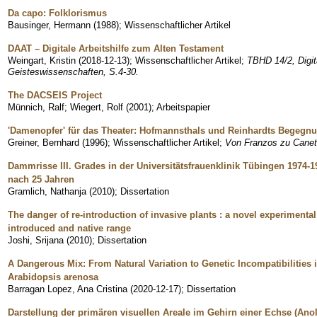
Da capo: Folklorismus
Bausinger, Hermann
(
1988
)
;
Wissenschaftlicher Artikel
DAAT – Digitale Arbeitshilfe zum Alten Testament
Weingart, Kristin
(
2018-12-13
)
;
Wissenschaftlicher Artikel
;
TBHD 14/2, Digita
Geisteswissenschaften, S.4-30.
The DACSEIS Project
Münnich, Ralf
;
Wiegert, Rolf
(
2001
)
;
Arbeitspapier
'Damenopfer' für das Theater: Hofmannsthals und Reinhardts Begegnun
Greiner, Bernhard
(
1996
)
;
Wissenschaftlicher Artikel
;
Von Franzos zu Canetti
Dammrisse III. Grades in der Universitätsfrauenklinik Tübingen 1974-1
nach 25 Jahren
Gramlich, Nathanja
(
2010
)
;
Dissertation
The danger of re-introduction of invasive plants : a novel experimental
introduced and native range
Joshi, Srijana
(
2010
)
;
Dissertation
A Dangerous Mix: From Natural Variation to Genetic Incompatibilities 
Arabidopsis arenosa
Barragan Lopez, Ana Cristina
(
2020-12-17
)
;
Dissertation
Darstellung der primären visuellen Areale im Gehirn einer Echse (Ano