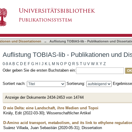
ublikationen und Dissertationen nach Titel
asiert)
ationen und Dissertationen
→
Auflistung TOBIAS-lib - Publikationen und Dissertati
Auflistung TOBIAS-lib - Publikationen und Dis
0-9
A
B
C
D
E
F
G
H
I
J
K
L
M
N
O
P
Q
R
S
T
U
V
W
X
Y
Z
Oder geben Sie die ersten Buchstaben ein:
Sortiert nach:
Sortierung:
Ergebniss
Anzeige der Dokumente 2434-2453 von 14744
D wie Delta: eine Landschaft, ihre Medien und Topoi
Király, Edit
(
2022-03-30
)
;
Wissenschaftlicher Artikel
D-Amino acid transport, metabolism, and its link to ethylene regulatio
Suárez Villada, Juan Sebastián
(
2020-05-31
)
;
Dissertation