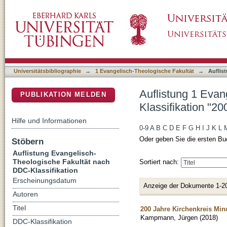
Auflistung 1 Evangelisch-Theologische Fakul
DSpace Repositorium (Manakin basiert)
Universitätsbibliographie
→
1 Evangelisch-Theologische Fakultät
→
Auflis
Auflistung 1 Eva
PUBLIKATION MELDEN
Klassifikation "20
Hilfe und Informationen
0-9
A
B
C
D
E
F
G
H
I
J
K
L
Oder geben Sie die ersten Bu
Stöbern
Auflistung Evangelisch-
Theologische Fakultät nach
Sortiert nach:
DDC-Klassifikation
Erscheinungsdatum
Anzeige der Dokumente 1-2
Autoren
Titel
200 Jahre Kirchenkreis Mind
Kampmann, Jürgen
(
2018
)
DDC-Klassifikation