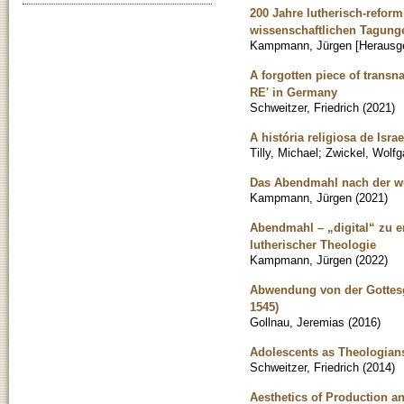
200 Jahre lutherisch-reform
wissenschaftlichen Tagunge
Kampmann, Jürgen [Herausge
A forgotten piece of transn
RE' in Germany
Schweitzer, Friedrich
(
2021
)
A história religiosa de Isra
Tilly, Michael
;
Zwickel, Wolf
Das Abendmahl nach der w
Kampmann, Jürgen
(
2021
)
Abendmahl – „digital“ zu e
lutherischer Theologie
Kampmann, Jürgen
(
2022
)
Abwendung von der Gottesg
1545)
Gollnau, Jeremias
(
2016
)
Adolescents as Theologians
Schweitzer, Friedrich
(
2014
)
Aesthetics of Production an