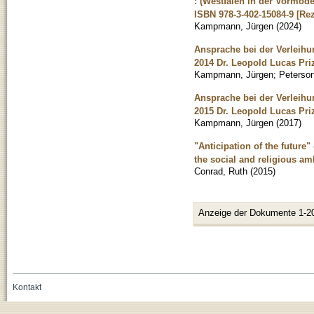
: (Westfalen in der Vormoder
ISBN 978-3-402-15084-9 [Re
Kampmann, Jürgen
(
2024
)
Ansprache bei der Verleihu
2014 Dr. Leopold Lucas Pri
Kampmann, Jürgen
;
Peterson
Ansprache bei der Verleihu
2015 Dr. Leopold Lucas Pri
Kampmann, Jürgen
(
2017
)
"Anticipation of the future
the social and religious am
Conrad, Ruth
(
2015
)
Anzeige der Dokumente 1-2
Kontakt