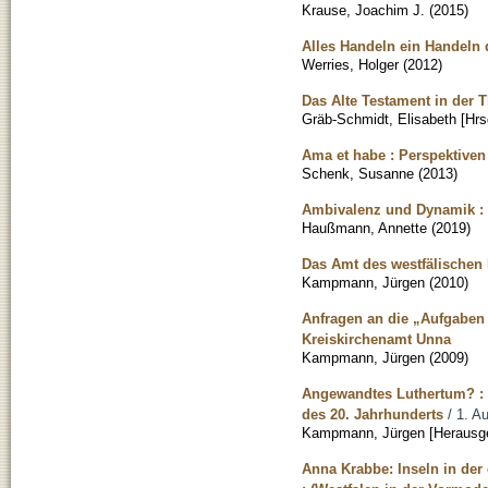
Krause, Joachim J.
(
2015
)
Alles Handeln ein Handeln d
Werries, Holger
(
2012
)
Das Alte Testament in der 
Gräb-Schmidt, Elisabeth [Hrs
Ama et habe : Perspektive
Schenk, Susanne
(
2013
)
Ambivalenz und Dynamik : e
Haußmann, Annette
(
2019
)
Das Amt des westfälischen 
Kampmann, Jürgen
(
2010
)
Anfragen an die „Aufgaben 
Kreiskirchenamt Unna
Kampmann, Jürgen
(
2009
)
Angewandtes Luthertum? : d
des 20. Jahrhunderts
/ 1. Au
Kampmann, Jürgen [Herausge
Anna Krabbe: Inseln in der