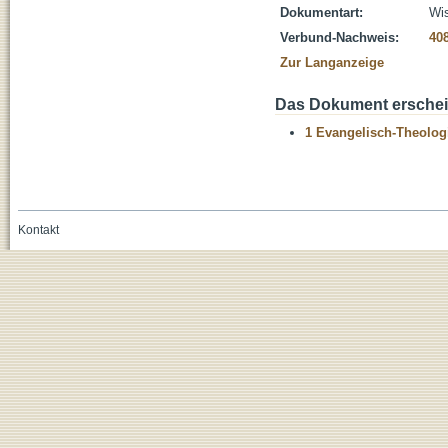
Dokumentart:
Wis
Verbund-Nachweis:
40
Zur Langanzeige
Das Dokument erschein
1 Evangelisch-Theolog
Kontakt