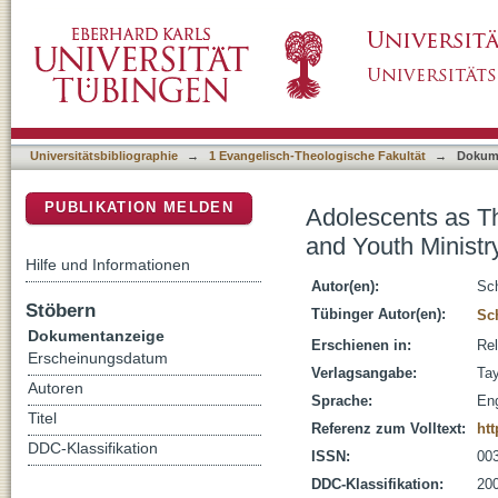
Adolescents as Theologians: A New Approach
DSpace Repositorium (Manakin basiert)
Universitätsbibliographie
→
1 Evangelisch-Theologische Fakultät
→
Dokum
PUBLIKATION MELDEN
Adolescents as T
and Youth Ministr
Hilfe und Informationen
Autor(en):
Sch
Stöbern
Tübinger Autor(en):
Sch
Dokumentanzeige
Erschienen in:
Rel
Erscheinungsdatum
Verlagsangabe:
Tay
Autoren
Sprache:
Eng
Titel
Referenz zum Volltext:
htt
DDC-Klassifikation
ISSN:
00
DDC-Klassifikation:
200