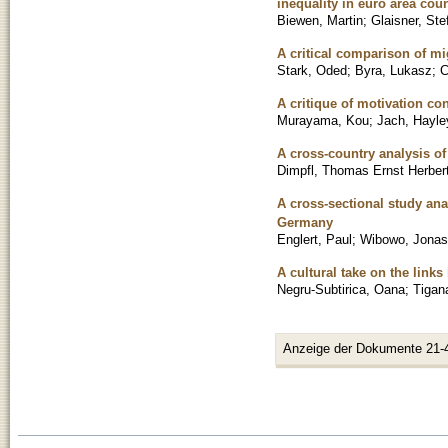
inequality in euro area coun
Biewen, Martin
;
Glaisner, Ste
A critical comparison of mig
Stark, Oded
;
Byra, Lukasz
;
C
A critique of motivation co
Murayama, Kou
;
Jach, Hayle
A cross-country analysis 
Dimpfl, Thomas Ernst Herber
A cross-sectional study ana
Germany
Englert, Paul
;
Wibowo, Jonas
A cultural take on the links
Negru-Subtirica, Oana
;
Tigan
Anzeige der Dokumente 21-