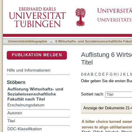
Auflistung 6 Wirtschafts- und Sozialwissensch
DSpace Repositorium (Manakin basiert)
Universitätsbibliographie
→
6 Wirtschafts- und Sozialwissenschaftliche Fakul
Auflistung 6 Wirt
PUBLIKATION MELDEN
Titel
Hilfe und Informationen
0-9
A
B
C
D
E
F
G
H
I
J
K
L
Oder geben Sie die ersten Bu
Stöbern
Auflistung Wirtschafts- und
Sozialwissenschaftliche
Sortiert nach:
Fakultät nach Titel
Erscheinungsdatum
Anzeige der Dokumente 21-
Autoren
Titel
A bitter choice turned swee
serves to align utilitariani
DDC-Klassifikation