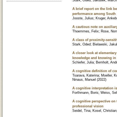
Stark, Oded
;
Jakubek, Marci
A brief report on the link 
performance among South Af
Jooste, Julius
;
Kruger, Ankeb
A cautious note on auxiliar
Thoemmes, Felix
;
Rose, No
A class of proximity-sensit
Stark, Oded
;
Bielawski, Jaku
A closer look at elementary
knowledge and knowing in 
Schiefer, Julia
;
Bernholt, And
A cognitive definition of c
Tsarava, Katerina
;
Moeller, K
Ninaus, Manuel
(
2022
)
A cognitive interpretation i
Forthmann, Boris
;
Weiss, Sel
A cognitive perspective on 
professional vision
Seidel, Tina
;
Kosel, Christian