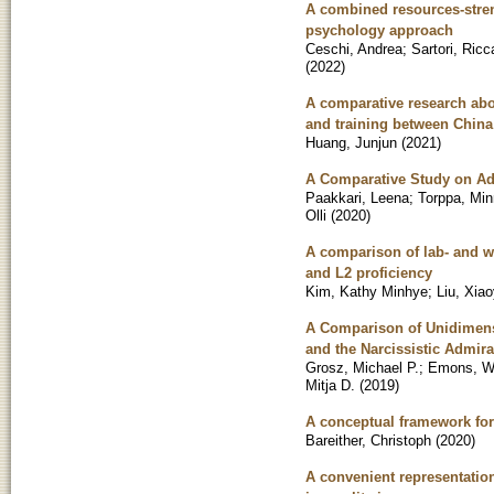
A combined resources-streng
psychology approach
Ceschi, Andrea
;
Sartori, Ricc
(
2022
)
A comparative research abou
and training between Chin
Huang, Junjun
(
2021
)
A Comparative Study on Ado
Paakkari, Leena
;
Torppa, Mi
Olli
(
2020
)
A comparison of lab- and we
and L2 proficiency
Kim, Kathy Minhye
;
Liu, Xiao
A Comparison of Unidimensi
and the Narcissistic Admira
Grosz, Michael P.
;
Emons, Wi
Mitja D.
(
2019
)
A conceptual framework for
Bareither, Christoph
(
2020
)
A convenient representatio