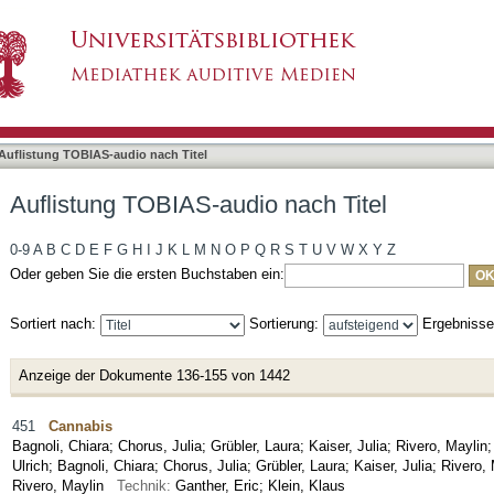
nach Titel
Auflistung TOBIAS-audio nach Titel
Auflistung TOBIAS-audio nach Titel
0-9
A
B
C
D
E
F
G
H
I
J
K
L
M
N
O
P
Q
R
S
T
U
V
W
X
Y
Z
Oder geben Sie die ersten Buchstaben ein:
Sortiert nach:
Sortierung:
Ergebniss
Anzeige der Dokumente 136-155 von 1442
451
Cannabis
Bagnoli, Chiara
;
Chorus, Julia
;
Grübler, Laura
;
Kaiser, Julia
;
Rivero, Maylin
Ulrich; Bagnoli, Chiara; Chorus, Julia; Grübler, Laura; Kaiser, Julia; Rive
Rivero, Maylin
Technik:
Ganther, Eric; Klein, Klaus