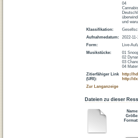
04

Cannabis
Deutschl
überwind
und waru
Klassifikation:
Gesellsc
Aufnahmedatum:
2022-11-
Form:
Live-Auf
Musikstücke:
01 Snoop
02 Dynami
03 Chanc
04 Mater
Zitierfähiger Link
http://h
(URI):
http://d
Zur Langanzeige
Dateien zu dieser Res
Name
Größe
Format