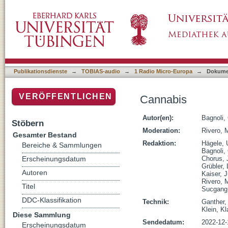
Cannabis
Publikationsdienste
→
TOBIAS-audio
→
1 Radio Micro-Europa
→
Dokume
VERÖFFENTLICHEN
Cannabis
Autor(en):
Bagnoli,
Stöbern
Moderation:
Rivero, 
Gesamter Bestand
Redaktion:
Hägele, 
Bereiche & Sammlungen
Bagnoli,
Chorus, 
Erscheinungsdatum
Grübler,
Autoren
Kaiser, J
Rivero, 
Titel
Sucgang,
DDC-Klassifikation
Technik:
Ganther,
Klein, K
Diese Sammlung
Sendedatum:
2022-12-
Erscheinungsdatum