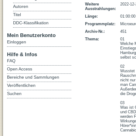
Weitere
2022-12-
Autoren
Ausstrahlungen:
Titel
Länge:
01:00:00
DDC-Klassifikation
Programmplatz:
Microeur
Archiv-Nr.:
451
Mein Benutzerkonto
Thema:
01

Einloggen
Welche M
Einstiegs
Hamburge
Hilfe & Infos
selbst s
FAQ
02

Open Access
Wusstet 
Rauschmi
Bereiche und Sammlungen
nicht nu
man Cann
Veröffentlichen
Außerdem
Suchen
die Droge
03

Was ist 
und CBD 
werden F
Wirkungen
Hörer*in
Cannabidi