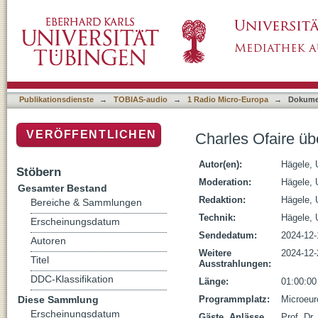
Charles Ofaire über VOltaire
Publikationsdienste
→
TOBIAS-audio
→
1 Radio Micro-Europa
→
Dokume
VERÖFFENTLICHEN
Charles Ofaire üb
Autor(en):
Hägele, 
Stöbern
Moderation:
Hägele, 
Gesamter Bestand
Redaktion:
Hägele, 
Bereiche & Sammlungen
Technik:
Hägele, 
Erscheinungsdatum
Sendedatum:
2024-12-
Autoren
Weitere
2024-12-
Titel
Ausstrahlungen:
DDC-Klassifikation
Länge:
01:00:00
Diese Sammlung
Programmplatz:
Microeur
Erscheinungsdatum
Gäste, Anlässe,
Prof. Dr.