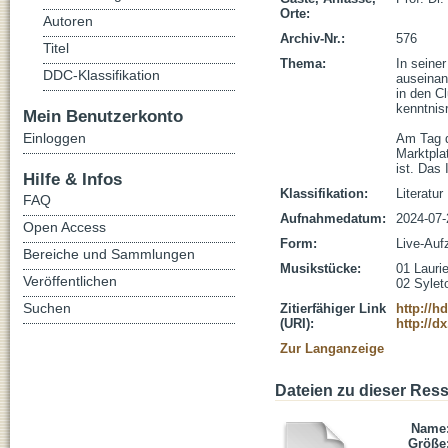
Orte:
Autoren
Archiv-Nr.:
576
Titel
Thema:
In seiner
DDC-Klassifikation
auseinan
in den C
kenntnisr
Mein Benutzerkonto
Einloggen
Am Tag d
Marktpla
ist. Das 
Hilfe & Infos
Klassifikation:
Literatur
FAQ
Aufnahmedatum:
2024-07-
Open Access
Form:
Live-Auf
Bereiche und Sammlungen
Musikstücke:
01 Laurie
Veröffentlichen
02 Sylet
Suchen
Zitierfähiger Link
http://h
(URI):
http://d
Zur Langanzeige
Dateien zu dieser Res
Name
Größe